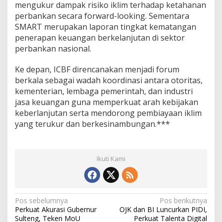
mengukur dampak risiko iklim terhadap ketahanan
perbankan secara forward-looking. Sementara
SMART merupakan laporan tingkat kematangan
penerapan keuangan berkelanjutan di sektor
perbankan nasional.
Ke depan, ICBF direncanakan menjadi forum
berkala sebagai wadah koordinasi antara otoritas,
kementerian, lembaga pemerintah, dan industri
jasa keuangan guna memperkuat arah kebijakan
keberlanjutan serta mendorong pembiayaan iklim
yang terukur dan berkesinambungan.***
Ikuti Kami
N
Pos sebelumnya
Pos berikutnya
Perkuat Akurasi Gubernur
OJK dan BI Luncurkan PIDI,
a
Sulteng, Teken MoU
Perkuat Talenta Digital