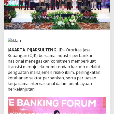
k
o
I
k
l
i
m
,
O
J
K
JAKARTA. PIJARSULTENG. ID
– Otoritas Jasa
d
Keuangan (OJK) bersama industri perbankan
a
nasional menegaskan komitmen memperkuat
n
transisi menuju ekonomi rendah karbon melalui
P
e
penguatan manajemen risiko iklim, peningkatan
r
ketahanan sektor perbankan, serta perluasan
b
kerja sama internasional dalam pembiayaan
a
berkelanjutan.
n
k
a
n
L
u