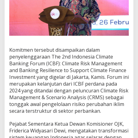
,
Komitmen tersebut disampaikan dalam
penyelenggaraan The 2nd Indonesia Climate
Banking Forum (ICBF): Climate Risk Management
and Banking Resilience to Support Climate Finance
Investment yang digelar di Jakarta, Kamis. Forum ini
merupakan kelanjutan dari ICBF perdana pada
2024 yang ditandai dengan peluncuran Climate Risk
Management & Scenario Analysis (CRMS) sebagai
tonggak awal pengelolaan risiko perubahan iklim
secara terstruktur di sektor perbankan.
Pejabat Sementara Ketua Dewan Komisioner OJK,
Friderica Widyasari Dewi, mengatakan transformasi
sistem keuangan Indonesia agar selaras dengan