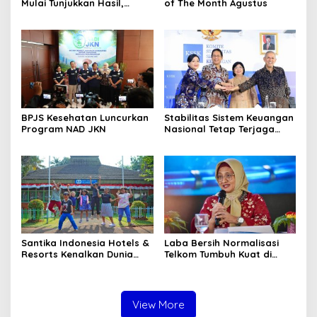
Mulai Tunjukkan Hasil,
of The Month Agustus
InfraNexia Catat Kinerja
Positif Perkuat
Infrastruktur Digital
Nasional
BPJS Kesehatan Luncurkan
Stabilitas Sistem Keuangan
Program NAD JKN
Nasional Tetap Terjaga
Didukung Koordinasi dan
Sinergi Kebijakan
Antrarototitas
Santika Indonesia Hotels &
Laba Bersih Normalisasi
Resorts Kenalkan Dunia
Telkom Tumbuh Kuat di
Perhotelan Kepada Anak-
Paruh Pertama 2026
anak Asuhan SOS Children’s
Villages di Indonesia
View More