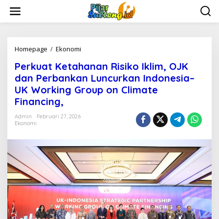
L
e
w
a
t
i
Homepage
/
Ekonomi
P
k
e
Perkuat Ketahanan Risiko Iklim, OJK
e
r
k
k
dan Perbankan Luncurkan Indonesia–
o
u
UK Working Group on Climate
n
a
Financing,
t
t
e
K
Admin
Februari 27, 2026
n
e
Ekonomi
t
a
h
a
n
a
n
R
i
s
i