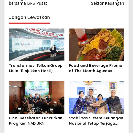
v
bersama BPS Pusat
Sektor Keuangan
i
Jangan Lewatkan
g
a
s
i
p
o
Transformasi TelkomGroup
Food and Beverage Promo
s
Mulai Tunjukkan Hasil,
of The Month Agustus
InfraNexia Catat Kinerja
Positif Perkuat
Infrastruktur Digital
Nasional
BPJS Kesehatan Luncurkan
Stabilitas Sistem Keuangan
Program NAD JKN
Nasional Tetap Terjaga
Didukung Koordinasi dan