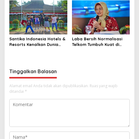
Sinergi Kebijakan
Antrarototitas
Santika Indonesia Hotels &
Laba Bersih Normalisasi
Resorts Kenalkan Dunia
Telkom Tumbuh Kuat di
Perhotelan Kepada Anak-
Paruh Pertama 2026
anak Asuhan SOS Children’s
Villages di Indonesia
Tinggalkan Balasan
Alamat email Anda tidak akan dipublikasikan.
Ruas yang wajib
ditandai
*