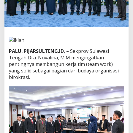
t
B
a
r
u
:
L
a
k
PALU. PIJARSULTENG.ID
, – Sekprov Sulawesi
u
k
Tengah Dra. Novalina, M.M mengingatkan
a
pentingnya membangun kerja tim (team work)
n
yang solid sebagai bagian dari budaya organisasi
K
birokrasi.
e
r
j
a
T
i
m
,
J
a
n