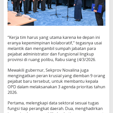
g
a
n
J
a
l
a
n
“Kerja tim harus yang utama karena ke depan ini
S
eranya kepemimpinan kolaboratif,” tegasnya usai
e
melantik dan mengambil sumpah jabatan para
n
d
pejabat administrator dan fungsional lingkup
i
provinsi di ruang polibu, Rabu siang (4/3/2026.
r
i
Mewakili gubernur, Sekprov Novalina juga
mengingatkan peran krusial yang diemban 9 orang
pejabat baru tersebut, untuk membantu kepala
OPD dalam melaksanakan 3 agenda prioritas tahun
2026.
Pertama, melengkapi data sektoral sesuai tugas
fungsi tiap perangkat daerah. Dua, menghadirkan