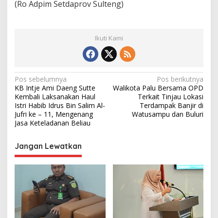
(Ro Adpim Setdaprov Sulteng)
Ikuti Kami
N
Pos sebelumnya
Pos berikutnya
KB Intje Ami Daeng Sutte
Walikota Palu Bersama OPD
a
Kembali Laksanakan Haul
Terkait Tinjau Lokasi
v
Istri Habib Idrus Bin Salim Al-
Terdampak Banjir di
Jufri ke – 11, Mengenang
Watusampu dan Buluri
i
Jasa Keteladanan Beliau
g
Jangan Lewatkan
a
s
i
p
o
s