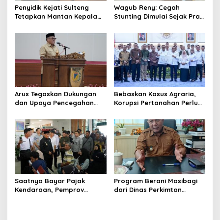
Penyidik Kejati Sulteng
Wagub Reny: Cegah
Tetapkan Mantan Kepala
Stunting Dimulai Sejak Pra
Bapenda Kabupaten
Nikah, TP-PKK Jadi Ujung
Donggala Sebagai
Tombak di Masyarakat
Tersangka Dugaan Korupsi
Pemungutan Pajak
Pertambangan
Arus Tegaskan Dukungan
Bebaskan Kasus Agraria,
dan Upaya Pencegahan
Korupsi Pertanahan Perlu
dan Pemberantasan
Dicegah. Pemprov Sulteng
Korupsi
Gandeng KPK-ATR/BPN
Saatnya Bayar Pajak
Program Berani Mosibagi
Kendaraan, Pemprov
dari Dinas Perkimtan
Sulteng Berikan Bebas
Sulteng. Warga Terbantu
Denda dan Diskon 50
untuk Saling Berbagi
Persen