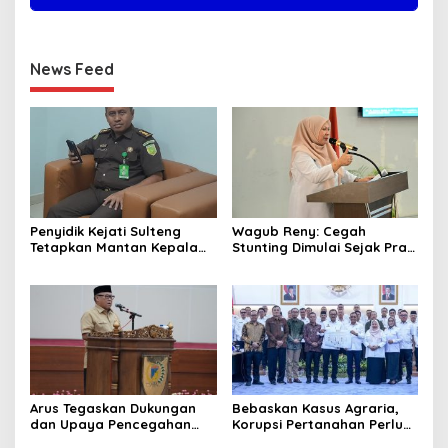
News Feed
Penyidik Kejati Sulteng
Wagub Reny: Cegah
Tetapkan Mantan Kepala
Stunting Dimulai Sejak Pra
Bapenda Kabupaten
Nikah, TP-PKK Jadi Ujung
Donggala Sebagai
Tombak di Masyarakat
Tersangka Dugaan Korupsi
Pemungutan Pajak
Pertambangan
Arus Tegaskan Dukungan
Bebaskan Kasus Agraria,
dan Upaya Pencegahan
Korupsi Pertanahan Perlu
dan Pemberantasan
Dicegah. Pemprov Sulteng