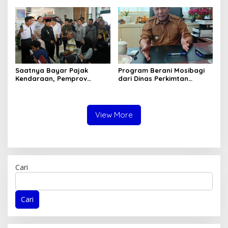
Korupsi
Gandeng KPK-ATR/BPN
Saatnya Bayar Pajak
Program Berani Mosibagi
Kendaraan, Pemprov
dari Dinas Perkimtan
Sulteng Berikan Bebas
Sulteng. Warga Terbantu
Denda dan Diskon 50
untuk Saling Berbagi
Persen
View More
Cari
Cari