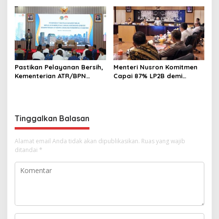
Terima Anugerah Reksa
Lakukan Revisi Rencana
Bandha 2025
Tata Ruang
Pastikan Pelayanan Bersih,
Menteri Nusron Komitmen
Kementerian ATR/BPN
Capai 87% LP2B demi
Gandeng KPK dalam Proses
Ketahanan Pangan
Perbaikan Sistem Layanan
Nasional
Pertanahan
Tinggalkan Balasan
Alamat email Anda tidak akan dipublikasikan.
Ruas yang wajib
ditandai
*