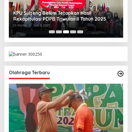
KPU Sulteng Belum Tetapkan Hasil
P
Rekapitulasi PDPB Triwulan II Tahun 2025
A
T
Di Politik
|
Juli 4, 2025
Di 
Olahraga Terbaru