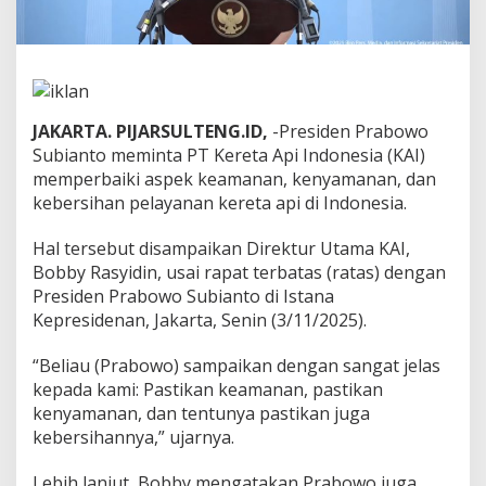
K
A
I
P
e
r
JAKARTA. PIJARSULTENG.ID,
-Presiden Prabowo
b
a
Subianto meminta PT Kereta Api Indonesia (KAI)
i
memperbaiki aspek keamanan, kenyamanan, dan
k
kebersihan pelayanan kereta api di Indonesia.
i
L
Hal tersebut disampaikan Direktur Utama KAI,
a
y
Bobby Rasyidin, usai rapat terbatas (ratas) dengan
a
Presiden Prabowo Subianto di Istana
n
Kepresidenan, Jakarta, Senin (3/11/2025).
a
n
“Beliau (Prabowo) sampaikan dengan sangat jelas
d
a
kepada kami: Pastikan keamanan, pastikan
n
kenyamanan, dan tentunya pastikan juga
N
kebersihannya,” ujarnya.
y
a
Lebih lanjut, Bobby mengatakan Prabowo juga
m