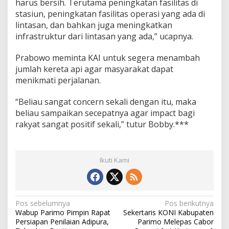
harus bersih. Terutama peningkatan fasilitas di
stasiun, peningkatan fasilitas operasi yang ada di
lintasan, dan bahkan juga meningkatkan
infrastruktur dari lintasan yang ada,” ucapnya.
Prabowo meminta KAI untuk segera menambah
jumlah kereta api agar masyarakat dapat
menikmati perjalanan.
“Beliau sangat concern sekali dengan itu, maka
beliau sampaikan secepatnya agar impact bagi
rakyat sangat positif sekali,” tutur Bobby.***
Ikuti Kami
N
Pos sebelumnya
Pos berikutnya
Wabup Parimo Pimpin Rapat
Sekertaris KONI Kabupaten
a
Persiapan Penilaian Adipura,
Parimo Melepas Cabor