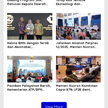
Ratusan Kepala Daerah
Ekoteologi dan
Terima Penghargaan di
Pertanahan, Wamen Ossy
UHC Awards 2026.
Apresiasi Peran Mahasiswa
dalam Pencatatan Bidang
Tanah Wakaf
Kelola BMN dengan Tertib
Jalankan Amanat Perpres
dan Akuntabel,
12/2025, Menteri Nusron
Kementerian ATR/BPN
Minta Pemda di Jabar
Terima Anugerah Reksa
Lakukan Revisi Rencana
Bandha 2025
Tata Ruang
Pastikan Pelayanan Bersih,
Menteri Nusron Komitmen
Kementerian ATR/BPN
Capai 87% LP2B demi
Gandeng KPK dalam Proses
Ketahanan Pangan
Perbaikan Sistem Layanan
Nasional
Pertanahan
View More