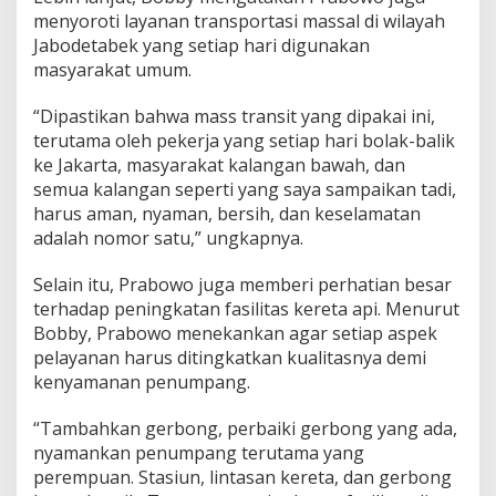
a
menyoroti layanan transportasi massal di wilayah
n
Jabodetabek yang setiap hari digunakan
k
masyarakat umum.
a
n
“Dipastikan bahwa mass transit yang dipakai ini,
P
e
terutama oleh pekerja yang setiap hari bolak-balik
n
ke Jakarta, masyarakat kalangan bawah, dan
u
semua kalangan seperti yang saya sampaikan tadi,
m
harus aman, nyaman, bersih, dan keselamatan
p
a
adalah nomor satu,” ungkapnya.
n
g
Selain itu, Prabowo juga memberi perhatian besar
K
terhadap peningkatan fasilitas kereta api. Menurut
e
Bobby, Prabowo menekankan agar setiap aspek
r
e
pelayanan harus ditingkatkan kualitasnya demi
t
kenyamanan penumpang.
a
A
“Tambahkan gerbong, perbaiki gerbong yang ada,
p
nyamankan penumpang terutama yang
i
perempuan. Stasiun, lintasan kereta, dan gerbong