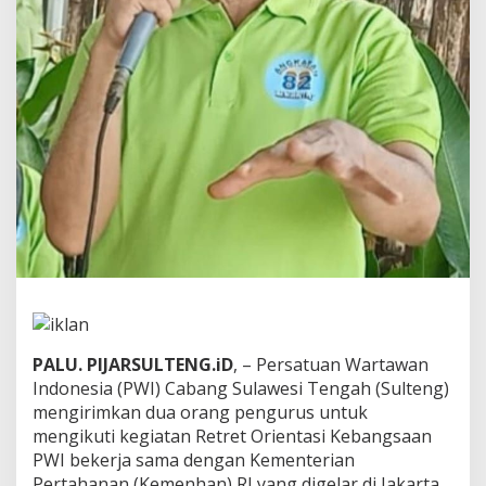
n
g
u
r
u
s
I
k
u
t
i
R
e
t
r
e
t
P
PALU. PIJARSULTENG.iD
, – Persatuan Wartawan
W
I
Indonesia (PWI) Cabang Sulawesi Tengah (Sulteng)
–
mengirimkan dua orang pengurus untuk
K
mengikuti kegiatan Retret Orientasi Kebangsaan
e
PWI bekerja sama dengan Kementerian
m
e
Pertahanan (Kemenhan) RI yang digelar di Jakarta.