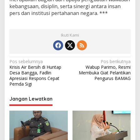
kebangsaan, disiplin, serta sinergi antara insan
pers dan institusi pertahanan negara. ***
Ikuti Kami
N
Pos sebelumnya
Pos berikutnya
Krisis Air Bersih di Huntap
Wabup Parimo, Resmi
a
Desa Bangga, Fadlin
Membuka Giat Pelantikan
v
Apresiasi Respons Cepat
Pengurus BAMAG
Pemda Sigi
i
g
Jangan Lewatkan
a
s
i
p