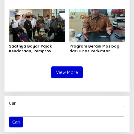
dan Pemberantasan
Dicegah. Pemprov Sulteng
Korupsi
Gandeng KPK-ATR/BPN
Saatnya Bayar Pajak
Program Berani Mosibagi
Kendaraan, Pemprov
dari Dinas Perkimtan
Sulteng Berikan Bebas
Sulteng. Warga Terbantu
Denda dan Diskon 50
untuk Saling Berbagi
Persen
View More
Cari
Cari