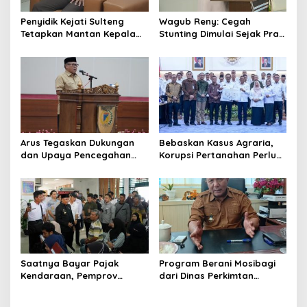
o
s
Penyidik Kejati Sulteng
Wagub Reny: Cegah
Tetapkan Mantan Kepala
Stunting Dimulai Sejak Pra
Bapenda Kabupaten
Nikah, TP-PKK Jadi Ujung
Donggala Sebagai
Tombak di Masyarakat
Tersangka Dugaan Korupsi
Pemungutan Pajak
Pertambangan
Arus Tegaskan Dukungan
Bebaskan Kasus Agraria,
dan Upaya Pencegahan
Korupsi Pertanahan Perlu
dan Pemberantasan
Dicegah. Pemprov Sulteng
Korupsi
Gandeng KPK-ATR/BPN
Saatnya Bayar Pajak
Program Berani Mosibagi
Kendaraan, Pemprov
dari Dinas Perkimtan
Sulteng Berikan Bebas
Sulteng. Warga Terbantu
Denda dan Diskon 50
untuk Saling Berbagi