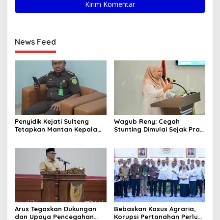
News Feed
Penyidik Kejati Sulteng
Wagub Reny: Cegah
Tetapkan Mantan Kepala
Stunting Dimulai Sejak Pra
Bapenda Kabupaten
Nikah, TP-PKK Jadi Ujung
Donggala Sebagai
Tombak di Masyarakat
Tersangka Dugaan Korupsi
Pemungutan Pajak
Pertambangan
Arus Tegaskan Dukungan
Bebaskan Kasus Agraria,
dan Upaya Pencegahan
Korupsi Pertanahan Perlu