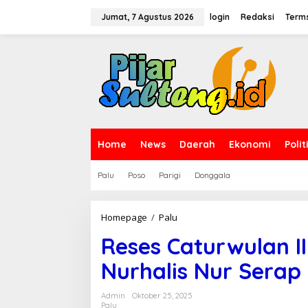
L
e
Jumat, 7 Agustus 2026
login
Redaksi
Terms
w
a
t
i
k
e
k
o
n
t
Home
News
Daerah
Ekonomi
Polit
e
n
Palu
Poso
Parigi
Donggala
Homepage
/
Palu
R
e
Reses Caturwulan I
s
e
Nurhalis Nur Serap
s
C
a
Admin
Oktober 25, 2025
t
Palu