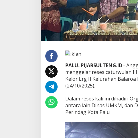
u
N
u
r
h
a
l
i
s
N
u
PALU. PIJARSULTENG.ID
– Angg
r
S
menggelar reses caturwulan III
e
Kelor Lrg II Kelurahan Balaroa
r
(24/10/2025).
a
p
Dalam reses kali ini dihadiri 
A
s
antara lain Dinas UMKM, dan Di
p
Perindag Kota Palu.
i
r
a
s
i