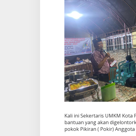
W
a
r
g
a
d
i
B
a
l
a
r
o
a
Kali ini Sekertaris UMKM Kota 
bantuan yang akan digelontorka
pokok Pikiran ( Pokir) Anggota