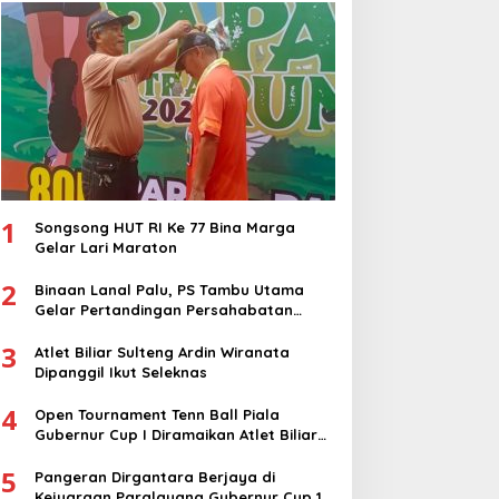
1
Songsong HUT RI Ke 77 Bina Marga
Gelar Lari Maraton
2
Binaan Lanal Palu, PS Tambu Utama
Gelar Pertandingan Persahabatan
dengan PS Sigi
3
Atlet Biliar Sulteng Ardin Wiranata
Dipanggil Ikut Seleknas
4
Open Tournament Tenn Ball Piala
Gubernur Cup I Diramaikan Atlet Biliar
Nasional
5
Pangeran Dirgantara Berjaya di
Kejuaraan Paralayang Gubernur Cup 1