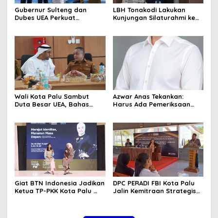
Gubernur Sulteng dan
LBH Tonakodi Lakukan
Dubes UEA Perkuat
Kunjungan Silaturahmi ke
Komitmen Investasi, Empat
Kantor Kejari Parimo
Sektor Jadi Prioritas
Wali Kota Palu Sambut
Azwar Anas Tekankan:
Duta Besar UEA, Bahas
Harus Ada Pemeriksaan
Peluang Investasi di KEK
Mendetail Terkait Dugaan
Palu
Pelanggaran AMDAL di
Lokasi CPM
Giat BTN Indonesia Jadikan
DPC PERADI FBI Kota Palu
Ketua TP-PKK Kota Palu
Jalin Kemitraan Strategis
sebagai Narasumber
dengan Lapas Perempuan
Fashion Week 2026
Kelas IIIA Palu