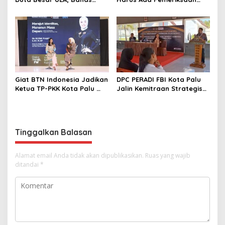
Peluang Investasi di KEK
Mendetail Terkait Dugaan
Palu
Pelanggaran AMDAL di
Lokasi CPM
Giat BTN Indonesia Jadikan
DPC PERADI FBI Kota Palu
Ketua TP-PKK Kota Palu
Jalin Kemitraan Strategis
sebagai Narasumber
dengan Lapas Perempuan
Fashion Week 2026
Kelas IIIA Palu
Tinggalkan Balasan
Alamat email Anda tidak akan dipublikasikan.
Ruas yang wajib
ditandai
*