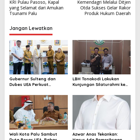
KRI Pulau Pasoso, Kapal
Kemendagri Melalui Ditjen
a
yang Selamat dari Amukan
Otda Sukses Gelar Rakor
v
Tsunami Palu
Produk Hukum Daerah
i
Jangan Lewatkan
g
a
s
i
p
o
Gubernur Sulteng dan
LBH Tonakodi Lakukan
s
Dubes UEA Perkuat
Kunjungan Silaturahmi ke
Komitmen Investasi, Empat
Kantor Kejari Parimo
Sektor Jadi Prioritas
Wali Kota Palu Sambut
Azwar Anas Tekankan:
Duta Besar UEA, Bahas
Harus Ada Pemeriksaan