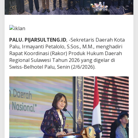
a
k
o
r
P
r
o
PALU. PIJARSULTENG.ID
, -Sekretaris Daerah Kota
d
Palu, Irmayanti Petalolo, S.Sos., M.M., menghadiri
u
Rapat Koordinasi (Rakor) Produk Hukum Daerah
k
H
Regional Sulawesi Tahun 2026 yang digelar di
u
Swiss-Belhotel Palu, Senin (2/6/2026).
k
u
m
D
a
e
r
a
h
R
e
g
i