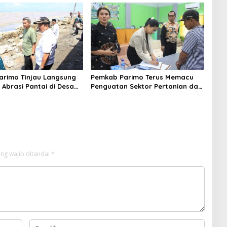
ir Panas
rimo Tinjau Langsung
Pemkab Parimo Terus Memacu
 Abrasi Pantai di Desa
Penguatan Sektor Pertanian dan
Perkebunan sebagai Tulang
Punggung Ekonomi Daerah
ng wajib ditandai
*