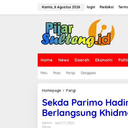
L
e
Kamis, 6 Agustus 2026
login
Redaksi
Terms
w
a
t
i
k
e
k
o
n
t
Home
News
Daerah
Ekonomi
Polit
e
n
Palu
Poso
Parigi
Donggala
Homepage
/
Parigi
S
e
Sekda Parimo Hadiri
k
d
Berlangsung Khidm
a
P
a
Admin
April 17, 2026
r
Parigi