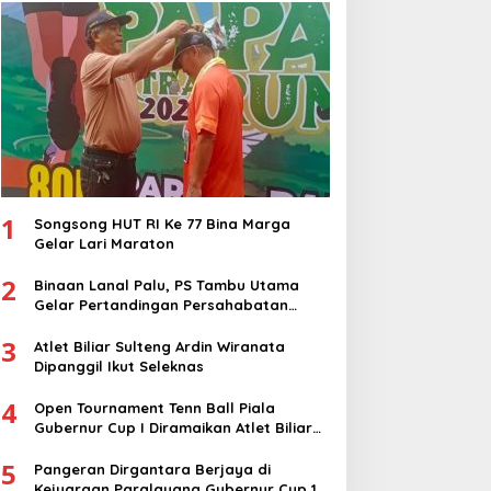
1
Songsong HUT RI Ke 77 Bina Marga
Gelar Lari Maraton
2
Binaan Lanal Palu, PS Tambu Utama
Gelar Pertandingan Persahabatan
dengan PS Sigi
3
Atlet Biliar Sulteng Ardin Wiranata
Dipanggil Ikut Seleknas
4
Open Tournament Tenn Ball Piala
Gubernur Cup I Diramaikan Atlet Biliar
Nasional
5
Pangeran Dirgantara Berjaya di
Kejuaraan Paralayang Gubernur Cup 1