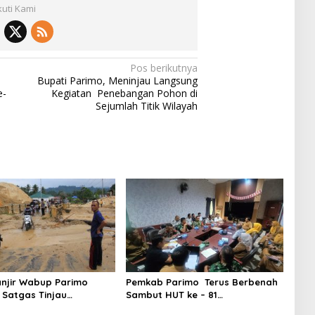
kuti Kami
Pos berikutnya
Bupati Parimo, Meninjau Langsung
e-
Kegiatan Penebangan Pohon di
Sejumlah Titik Wilayah
njir Wabup Parimo
Pemkab Parimo Terus Berbenah
Satgas Tinjau
Sambut HUT ke – 81
aan Normalisasi Sungai
Kemerdekaan RI Tahun 2026