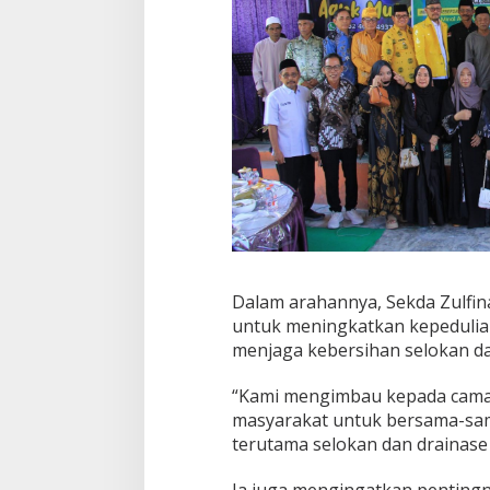
d
i
K
e
c
a
m
a
t
a
n
B
a
l
Dalam arahannya, Sekda Zulfi
i
untuk meningkatkan kepedulia
n
menjaga kebersihan selokan da
g
g
i
“Kami mengimbau kepada camat
masyarakat untuk bersama-sam
terutama selokan dan drainase 
Ia juga mengingatkan pentin