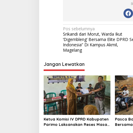
I
N
Pos sebelumnya
Srikandi dari Morut, Warda Ikut
a
‘Digembleng’ Bersama Elite DPRD S
v
Indonesia” Di Kampus Akmil,
Magelang
i
g
Jangan Lewatkan
a
s
i
p
o
s
Ketua Komisi IV DPRD Kabupaten
Pasca Ba
Parimo Laksanakan Reses Masa
Bersama 
Persidangan III Tahun Sidang
Pelaksan