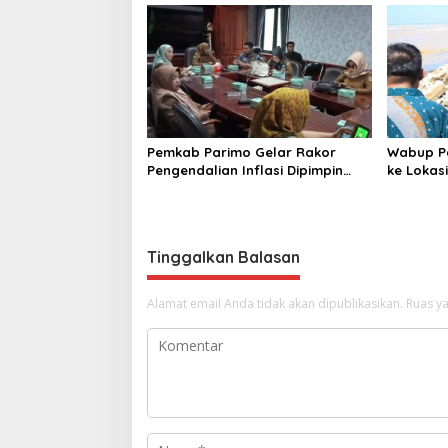
2025/2026
di Desa A
Pemkab Parimo Gelar Rakor
Wabup Pa
Pengendalian Inflasi Dipimpin
ke Lokasi
Kepala BSKDN Kemendagri RI
Sidoan
Tinggalkan Balasan
Alamat email Anda tidak akan dipublikasikan.
Ruas ya