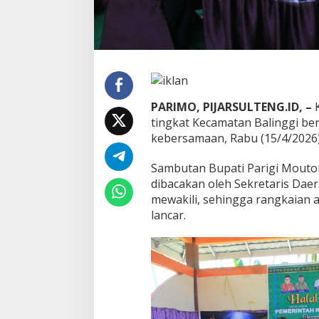
H
i
j
r
i
a
h
B
PARIMO, PIJARSULTENG.ID, –
K
e
tingkat Kecamatan Balinggi b
r
kebersamaan, Rabu (15/4/2026)
l
a
n
Sambutan Bupati Parigi Mouton
g
dibacakan oleh Sekretaris Daer
s
mewakili, sehingga rangkaian 
u
lancar.
n
g
K
h
i
d
m
a
t