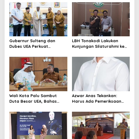
i
p
o
s
Gubernur Sulteng dan
LBH Tonakodi Lakukan
Dubes UEA Perkuat
Kunjungan Silaturahmi ke
Komitmen Investasi, Empat
Kantor Kejari Parimo
Sektor Jadi Prioritas
Wali Kota Palu Sambut
Azwar Anas Tekankan:
Duta Besar UEA, Bahas
Harus Ada Pemeriksaan
Peluang Investasi di KEK
Mendetail Terkait Dugaan
Palu
Pelanggaran AMDAL di
Lokasi CPM