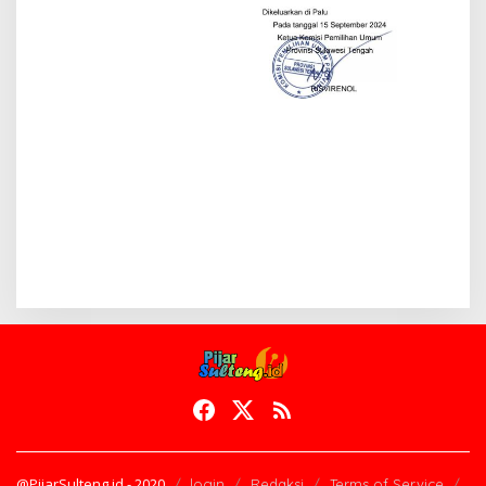
@PijarSulteng.id - 2020
login
Redaksi
Terms of Service