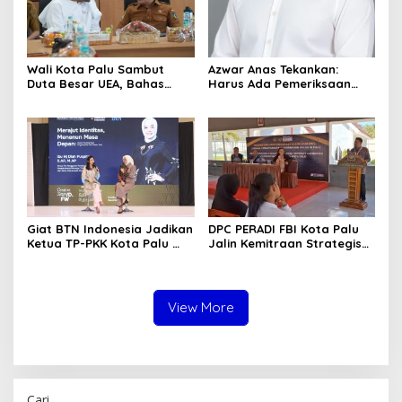
Wali Kota Palu Sambut
Azwar Anas Tekankan:
Duta Besar UEA, Bahas
Harus Ada Pemeriksaan
Peluang Investasi di KEK
Mendetail Terkait Dugaan
Palu
Pelanggaran AMDAL di
Lokasi CPM
Giat BTN Indonesia Jadikan
DPC PERADI FBI Kota Palu
Ketua TP-PKK Kota Palu
Jalin Kemitraan Strategis
sebagai Narasumber
dengan Lapas Perempuan
Fashion Week 2026
Kelas IIIA Palu
View More
Cari