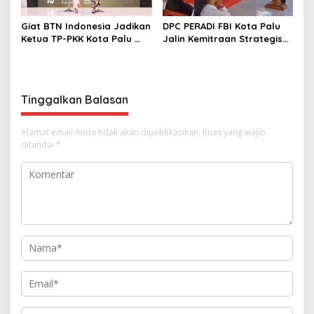
Giat BTN Indonesia Jadikan
DPC PERADI FBI Kota Palu
Ketua TP-PKK Kota Palu
Jalin Kemitraan Strategis
sebagai Narasumber
dengan Lapas Perempuan
Fashion Week 2026
Kelas IIIA Palu
Tinggalkan Balasan
Alamat email Anda tidak akan dipublikasikan.
Ruas yang wajib
ditandai
*