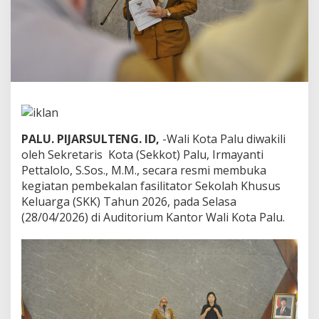
k
a
K
e
g
i
a
t
a
n
P
PALU. PIJARSULTENG. ID,
-Wali Kota Palu diwakili
e
oleh Sekretaris Kota (Sekkot) Palu, Irmayanti
m
Pettalolo, S.Sos., M.M., secara resmi membuka
b
kegiatan pembekalan fasilitator Sekolah Khusus
e
Keluarga (SKK) Tahun 2026, pada Selasa
k
a
(28/04/2026) di Auditorium Kantor Wali Kota Palu.
l
a
n
F
a
s
i
l