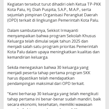
Kegiatan tersebut turut dihadiri oleh Ketua TP-PKK
k
a
Kota Palu, Hj. Diah Puspita, S.A.P., M.A.P., serta
sejumlah pimpinan Organisasi Perangkat Daerah
S
(OPD) terkait di lingkungan Pemerintah Kota Palu.
a
l
Dalam sambutannya, Sekkot Irmayanti
a
h
menyampaikan bahwa program Sekolah Khusus
S
Keluarga telah dimulai sejak tahun 2025 dan
a
menjadi salah satu program prioritas Pemerintah
t
Kota Palu dalam upaya meningkatkan kualitas dan
u
p
kemandirian keluarga.
r
o
Sekda menegaskan bahwa 30 keluarga yang
g
menjadi peserta tahap pertama program SKK
r
harus dipastikan telah mendapatkan
a
m
pendampingan maksimal dari OPD terkait.
p
r
“Kami berharap 30 keluarga yang telah mengikuti
i
tahap pertama ini benar-benar sudah mandiri, baik
o
secara ekonomi, kesehatan, memiliki wawasan
r