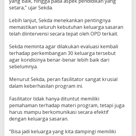
i
yang baik, hingga pada aspek pendidikan yang
t
setara,” ujar Sekda.
a
s
Lebih lanjut, Sekda menekankan pentingnya
P
memastikan seluruh kebutuhan keluarga sasaran
e
m
telah diintervensi secara tepat oleh OPD terkait.
e
r
Sekda meminta agar dilakukan evaluasi kembali
i
terhadap perkembangan 30 keluarga tersebut
n
agar kondisinya benar-benar lebih baik dari
t
a
sebelumnya.
h
Menurut Sekda, peran fasilitator sangat krusial
dalam keberhasilan program ini.
Fasilitator tidak hanya dituntut memiliki
pemahaman terhadap materi program, tetapi juga
harus mampu berkomunikasi secara efektif
dengan keluarga sasaran.
“Bisa jadi keluarga yang kita dampingi memiliki