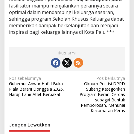
fasilitator mampu menjalankan perannya secara
optimal dalam mendampingi keluarga sasaran,
sehingga program Sekolah Khusus Keluarga dapat
memberikan dampak berkelanjutan dan menjadi
inspirasi bagi keluarga lainnya di Kota Palu.***
Ikuti Kami
N
Pos sebelumnya
Pos berikutnya
Gubernur Anwar Hafid Buka
Oknum Politisi DPRD
a
Piala Berani Donggala 2026,
Sulteng Kategorikan
v
Harap Lahir Atlet Berbakat
Program Berani Cerdas
sebagai Bentuk
i
Pemborosan, Menunai
Kecamatan Keras
g
a
Jangan Lewatkan
s