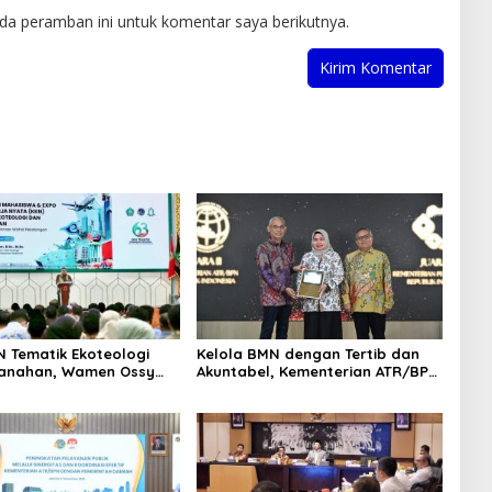
da peramban ini untuk komentar saya berikutnya.
N Tematik Ekoteologi
Kelola BMN dengan Tertib dan
tanahan, Wamen Ossy
Akuntabel, Kementerian ATR/BPN
i Peran Mahasiswa
Terima Anugerah Reksa Bandha
encatatan Bidang Tanah
2025