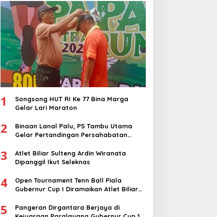
1
Songsong HUT RI Ke 77 Bina Marga
Gelar Lari Maraton
2
Binaan Lanal Palu, PS Tambu Utama
Gelar Pertandingan Persahabatan
dengan PS Sigi
3
Atlet Biliar Sulteng Ardin Wiranata
Dipanggil Ikut Seleknas
4
Open Tournament Tenn Ball Piala
Gubernur Cup I Diramaikan Atlet Biliar
Nasional
5
Pangeran Dirgantara Berjaya di
Kejuaraan Paralayang Gubernur Cup 1