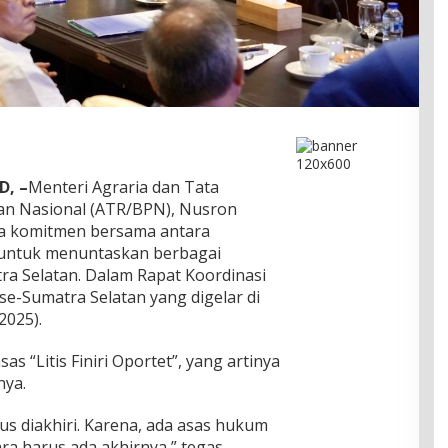
D, –
Menteri Agraria dan Tata
an Nasional (ATR/BPN), Nusron
a komitmen bersama antara
 untuk menuntaskan berbagai
ra Selatan. Dalam Rapat Koordinasi
e-Sumatra Selatan yang digelar di
2025).
 “Litis Finiri Oportet”, yang artinya
nya.
us diakhiri. Karena, ada asas hukum
kara harus ada akhirnya,” tegas