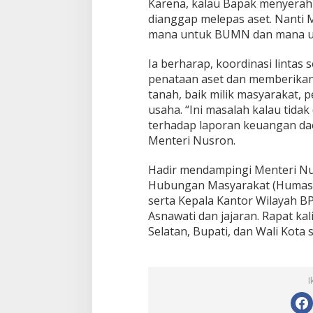
e
Karena, kalau Bapak menyerahk
t
dianggap melepas aset. Nanti
mana untuk BUMN dan mana un
Ia berharap, koordinasi lintas
penataan aset dan memberikan
tanah, baik milik masyarakat,
usaha. “Ini masalah kalau tida
terhadap laporan keuangan dae
Menteri Nusron.
Hadir mendampingi Menteri Nu
Hubungan Masyarakat (Humas)
serta Kepala Kantor Wilayah B
Asnawati dan jajaran. Rapat kal
Selatan, Bupati, dan Wali Kota 
I