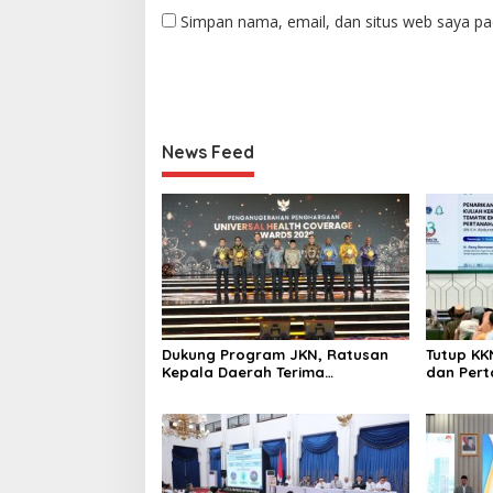
Simpan nama, email, dan situs web saya pa
News Feed
Dukung Program JKN, Ratusan
Tutup KK
Kepala Daerah Terima
dan Per
Penghargaan di UHC Awards
Apresias
2026.
dalam P
Wakaf