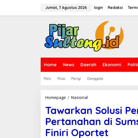
L
e
Jumat, 7 Agustus 2026
login
Redaksi
Terms
w
a
t
i
k
e
k
o
n
t
Home
News
Daerah
Ekonomi
Polit
e
n
Palu
Poso
Parigi
Donggala
Homepage
/
Nasional
T
a
Tawarkan Solusi Pe
w
a
Pertanahan di Sumse
r
k
Finiri Oportet
a
n