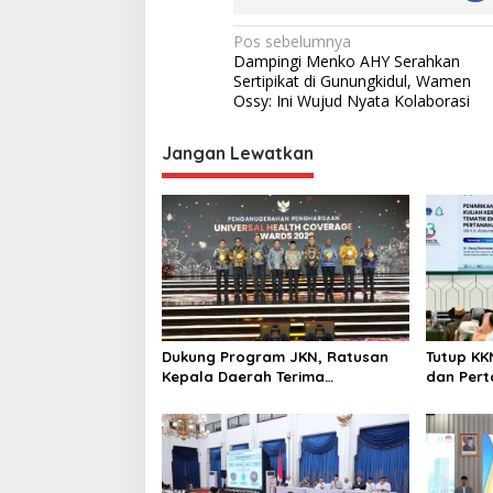
N
Pos sebelumnya
Dampingi Menko AHY Serahkan
a
Sertipikat di Gunungkidul, Wamen
v
Ossy: Ini Wujud Nyata Kolaborasi
i
Jangan Lewatkan
g
a
s
i
p
o
s
Dukung Program JKN, Ratusan
Tutup KK
Kepala Daerah Terima
dan Per
Penghargaan di UHC Awards
Apresias
2026.
dalam P
Wakaf