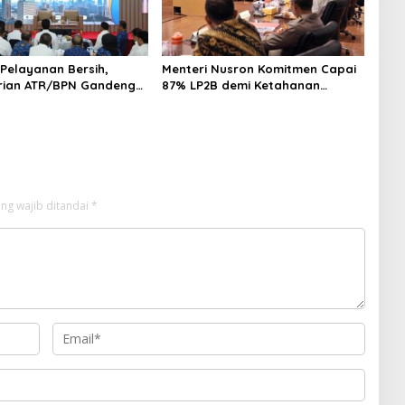
 Pelayanan Bersih,
Menteri Nusron Komitmen Capai
rian ATR/BPN Gandeng
87% LP2B demi Ketahanan
m Proses Perbaikan
Pangan Nasional
ayanan Pertanahan
ng wajib ditandai
*