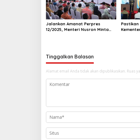
Jalankan Amanat Perpres
Pastikan
12/2025, Menteri Nusron Minta
Kemente
Pemda di Jabar Lakukan Revisi
KPK dala
Rencana Tata Ruang
Sistem L
Tinggalkan Balasan
Alamat email Anda tidak akan dipublikasikan.
Ruas ya