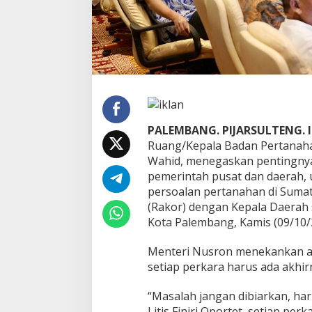
P
e
r
t
a
n
a
h
a
n
PALEMBANG. PIJARSULTENG. I
d
Ruang/Kepala Badan Pertanah
i
Wahid, menegaskan pentingny
S
u
pemerintah pusat dan daerah,
m
persoalan pertanahan di Sumat
s
(Rakor) dengan Kepala Daerah s
e
Kota Palembang, Kamis (09/10/
l
,
M
Menteri Nusron menekankan asas
e
setiap perkara harus ada akhir
n
t
“Masalah jangan dibiarkan, har
e
Litis Finiri Oportet, setiap per
r