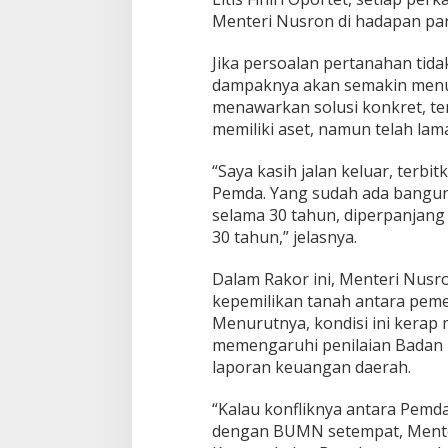
i
Menteri Nusron di hadapan par
N
u
Jika persoalan pertanahan tida
s
dampaknya akan semakin menu
r
menawarkan solusi konkret, t
o
n
memiliki aset, namun telah lam
:
L
“Saya kasih jalan keluar, terbi
i
Pemda. Yang sudah ada bangun
t
selama 30 tahun, diperpanjang 
i
s
30 tahun,” jelasnya.
F
i
Dalam Rakor ini, Menteri Nusr
n
kepemilikan tanah antara pem
i
Menurutnya, kondisi ini kerap
r
i
memengaruhi penilaian Badan 
O
laporan keuangan daerah.
p
o
“Kalau konfliknya antara Pemd
r
dengan BUMN setempat, Mente
t