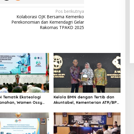
Pos berikutnya
Kolaborasi OJK Bersama Kemenko
Perekonomian dan Kemendagri Gelar
Rakornas TPAKD 2025
N Tematik Ekoteologi
Kelola BMN dengan Tertib dan
tanahan, Wamen Ossy
Akuntabel, Kementerian ATR/BPN
i Peran Mahasiswa
Terima Anugerah Reksa Bandha
encatatan Bidang Tanah
2025