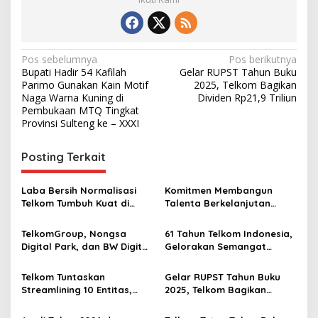
N
Pos sebelumnya
Pos berikutnya
Bupati Hadir 54 Kafilah
Gelar RUPST Tahun Buku
a
Parimo Gunakan Kain Motif
2025, Telkom Bagikan
v
Naga Warna Kuning di
Dividen Rp21,9 Triliun
Pembukaan MTQ Tingkat
i
Provinsi Sulteng ke – XXXI
g
Posting Terkait
a
s
Laba Bersih Normalisasi
Komitmen Membangun
i
Telkom Tumbuh Kuat di
Talenta Berkelanjutan
p
Paruh Pertama 2026
Antar Telkom Raih Lestari
Award 2026
TelkomGroup, Nongsa
61 Tahun Telkom Indonesia,
o
Digital Park, dan BW Digital
Gelorakan Semangat
s
Perkuat Gerbang Digital
Transformasi Digital
Indonesia melalui Sistem
Nasional
Telkom Tuntaskan
Gelar RUPST Tahun Buku
Kabel Laut NCC
Streamlining 10 Entitas,
2025, Telkom Bagikan
Percepat Transformasi
Dividen Rp21,9 Triliun
Menuju Strategic Holding