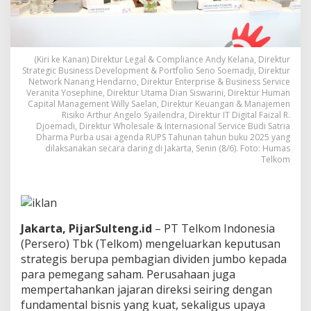
P
S
T
T
e
(Kiri ke Kanan) Direktur Legal & Compliance Andy Kelana, Direktur
Strategic Business Development & Portfolio Seno Soemadji, Direktur
l
Network Nanang Hendarno, Direktur Enterprise & Business Service
k
Veranita Yosephine, Direktur Utama Dian Siswarini, Direktur Human
o
Capital Management Willy Saelan, Direktur Keuangan & Manajemen
m
Risiko Arthur Angelo Syailendra, Direktur IT Digital Faizal R.
P
Djoemadi, Direktur Wholesale & Internasional Service Budi Satria
e
Dharma Purba usai agenda RUPS Tahunan tahun buku 2025 yang
r
dilaksanakan secara daring di Jakarta, Senin (8/6). Foto: Humas
t
Telkom
a
h
a
n
k
Jakarta, PijarSulteng.id
– PT Telkom Indonesia
a
(Persero) Tbk (Telkom) mengeluarkan keputusan
n
strategis berupa pembagian dividen jumbo kepada
J
a
para pemegang saham. Perusahaan juga
j
mempertahankan jajaran direksi seiring dengan
a
fundamental bisnis yang kuat, sekaligus upaya
r