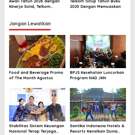
Awali Tahun 2026 dengan
Telkom Tutup Tahun Buku
Kinerja Solid, Telkom
2025 Dengan Memuaskan
Buktikan Komitmen Disiplin
Operasional dan Eksekusi
Transformasi
Jangan Lewatkan
Food and Beverage Promo
BPJS Kesehatan Luncurkan
of The Month Agustus
Program NAD JKN
Stabilitas Sistem Keuangan
Santika Indonesia Hotels &
Nasional Tetap Terjaga
Resorts Kenalkan Dunia