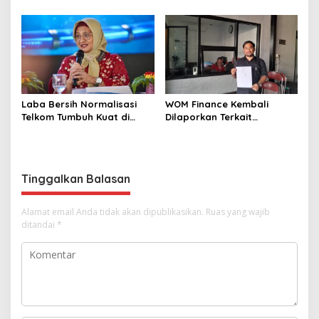
Didukung Koordinasi dan
Perhotelan Kepada Anak-
Sinergi Kebijakan
anak Asuhan SOS Children’s
Antrarototitas
Villages di Indonesia
Laba Bersih Normalisasi
WOM Finance Kembali
Telkom Tumbuh Kuat di
Dilaporkan Terkait
Paruh Pertama 2026
Sengketa Pembiayaan
berkaitan Penarikan hingga
Pelelangan Kendaraan
Nasabah
Tinggalkan Balasan
Alamat email Anda tidak akan dipublikasikan.
Ruas yang wajib
ditandai
*