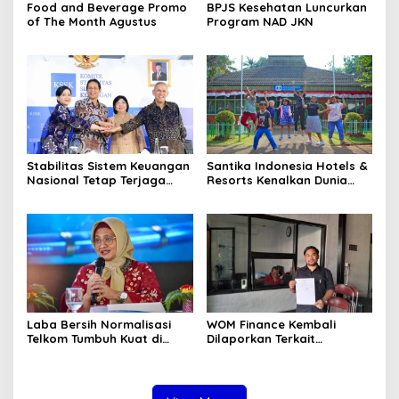
Food and Beverage Promo
BPJS Kesehatan Luncurkan
of The Month Agustus
Program NAD JKN
Stabilitas Sistem Keuangan
Santika Indonesia Hotels &
Nasional Tetap Terjaga
Resorts Kenalkan Dunia
Didukung Koordinasi dan
Perhotelan Kepada Anak-
Sinergi Kebijakan
anak Asuhan SOS Children’s
Antrarototitas
Villages di Indonesia
Laba Bersih Normalisasi
WOM Finance Kembali
Telkom Tumbuh Kuat di
Dilaporkan Terkait
Paruh Pertama 2026
Sengketa Pembiayaan
berkaitan Penarikan hingga
Pelelangan Kendaraan
Nasabah