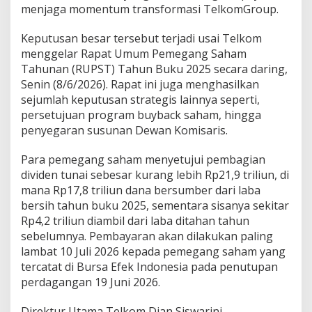
menjaga momentum transformasi TelkomGroup.
a
n
D
Keputusan besar tersebut terjadi usai Telkom
i
menggelar Rapat Umum Pemegang Saham
r
Tahunan (RUPST) Tahun Buku 2025 secara daring,
e
Senin (8/6/2026). Rapat ini juga menghasilkan
k
s
sejumlah keputusan strategis lainnya seperti,
i
persetujuan program buyback saham, hingga
penyegaran susunan Dewan Komisaris.
Para pemegang saham menyetujui pembagian
dividen tunai sebesar kurang lebih Rp21,9 triliun, di
mana Rp17,8 triliun dana bersumber dari laba
bersih tahun buku 2025, sementara sisanya sekitar
Rp4,2 triliun diambil dari laba ditahan tahun
sebelumnya. Pembayaran akan dilakukan paling
lambat 10 Juli 2026 kepada pemegang saham yang
tercatat di Bursa Efek Indonesia pada penutupan
perdagangan 19 Juni 2026.
Direktur Utama Telkom Dian Siswarini