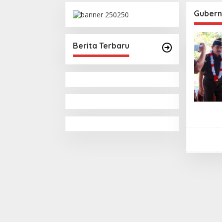
III Tahun
Tombak
5/2026
Gubern
Berita Terbaru