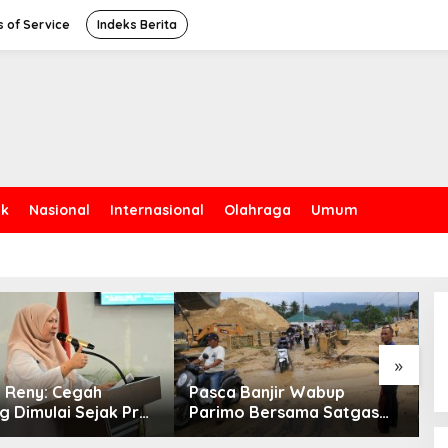
 of Service
Indeks Berita
ik
Nasional
Internasional
Olahraga
Umum
»
Reny: Cegah
Pasca Banjir Wabup
P
g Dimulai Sejak Pra
Parimo Bersama Satgas
B
 TP-PKK Jadi Ujung
Tinjau Pelaksanaan
8