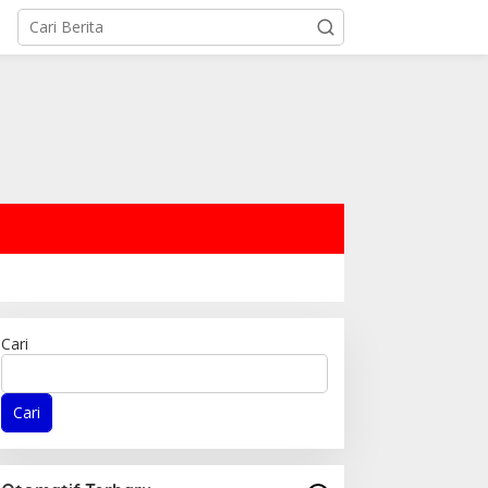
Cari
Cari
emkab Parimo Terus
Ketua Komisi IV DPRD
erbenah Sambut HUT ke –
Kabupaten Parimo
1 Kemerdekaan RI Tahun
Laksanakan Reses Masa