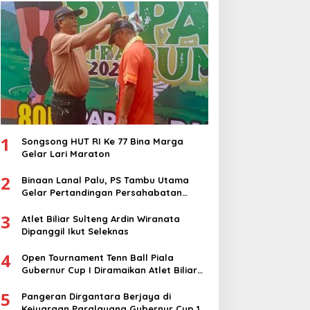
1
Songsong HUT RI Ke 77 Bina Marga
Gelar Lari Maraton
2
Binaan Lanal Palu, PS Tambu Utama
Gelar Pertandingan Persahabatan
dengan PS Sigi
3
Atlet Biliar Sulteng Ardin Wiranata
Dipanggil Ikut Seleknas
4
Open Tournament Tenn Ball Piala
Gubernur Cup I Diramaikan Atlet Biliar
Nasional
5
Pangeran Dirgantara Berjaya di
Kejuaraan Paralayang Gubernur Cup 1