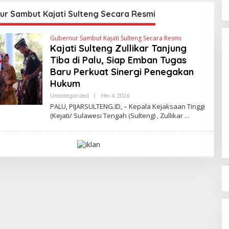
 di Masyarakat
Normalisasi Sungai di Desa
2
Air Panas
ur Sambut Kajati Sulteng Secara Resmi
Gubernur Sambut Kajati Sulteng Secara Resmi
Kajati Sulteng Zullikar Tanjung
Tiba di Palu, Siap Emban Tugas
Baru Perkuat Sinergi Penegakan
Hukum
Uncategorized
|
Mei 4, 2026
O
L
PALU, PIJARSULTENG.ID, – Kepala Kejaksaan Tinggi
Bocor Alus Dari Gubernur Anwar
E
(Kejati/ Sulawesi Tengah (Sulteng) , Zullikar
Hafid “Guncangan Besar”
H
A
Pemprov Sulteng di Akhir Tahun
Di Politik
|
Desember 26, 2025
D
2025
M
I
N