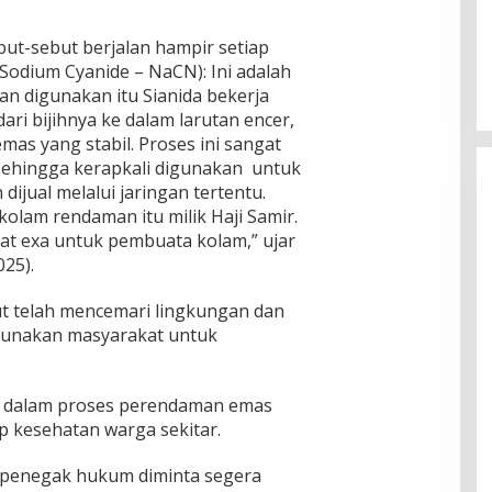
sebut-sebut berjalan hampir setiap
(Sodium Cyanide – NaCN): Ini adalah
an digunakan itu Sianida bekerja
ri bijihnya ke dalam larutan encer,
as yang stabil. Proses ini sangat
sehingga kerapkali digunakan untuk
jual melalui jaringan tertentu.
 kolam rendaman itu milik Haji Samir.
rat exa untuk pembuata kolam,” ujar
025).
ut telah mencemari lingkungan dan
igunakan masyarakat untuk
da dalam proses perendaman emas
 kesehatan warga sekitar.
 penegak hukum diminta segera