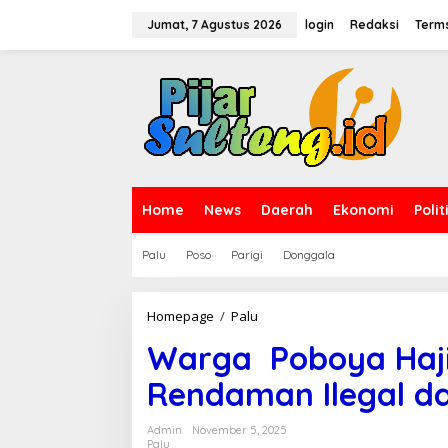
L
e
Jumat, 7 Agustus 2026
login
Redaksi
Terms
w
a
t
i
k
e
k
o
n
t
Home
News
Daerah
Ekonomi
Polit
e
n
Palu
Poso
Parigi
Donggala
Homepage
/
Palu
W
a
Warga Poboya Haji 
r
g
Rendaman Ilegal da
a
P
Admin
November 5, 2025
o
Palu