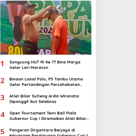
1
Songsong HUT RI Ke 77 Bina Marga
Gelar Lari Maraton
2
Binaan Lanal Palu, PS Tambu Utama
Gelar Pertandingan Persahabatan
dengan PS Sigi
3
Atlet Biliar Sulteng Ardin Wiranata
Dipanggil Ikut Seleknas
4
Open Tournament Tenn Ball Piala
Gubernur Cup I Diramaikan Atlet Biliar
Nasional
5
Pangeran Dirgantara Berjaya di
Kejuaraan Paralayang Gubernur Cup 1