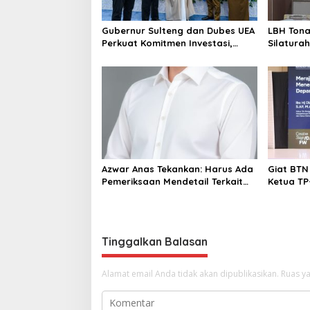
o
s
Gubernur Sulteng dan Dubes UEA
LBH Tona
Perkuat Komitmen Investasi,
Silaturah
Empat Sektor Jadi Prioritas
Parimo
Azwar Anas Tekankan: Harus Ada
Giat BTN
Pemeriksaan Mendetail Terkait
Ketua TP
Dugaan Pelanggaran AMDAL di
Narasumb
Lokasi CPM
Tinggalkan Balasan
Alamat email Anda tidak akan dipublikasikan.
Ruas ya