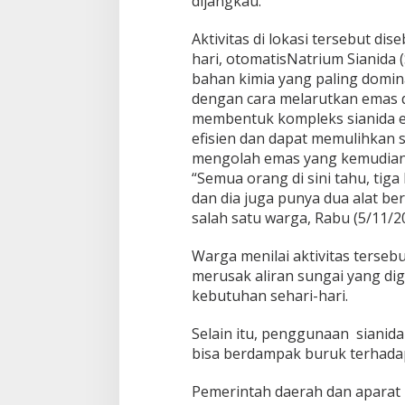
dijangkau.
Aktivitas di lokasi tersebut di
hari, otomatisNatrium Sianida 
bahan kimia yang paling domin
dengan cara melarutkan emas da
membentuk kompleks sianida em
efisien dan dapat memulihkan 
mengolah emas yang kemudian di
“Semua orang di sini tahu, tiga
dan dia juga punya dua alat be
salah satu warga, Rabu (5/11/2
Warga menilai aktivitas terseb
merusak aliran sungai yang d
kebutuhan sehari-hari.
Selain itu, penggunaan siani
bisa berdampak buruk terhadap
Pemerintah daerah dan aparat