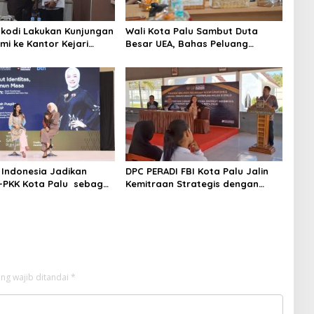
kodi Lakukan Kunjungan
Wali Kota Palu Sambut Duta
mi ke Kantor Kejari
Besar UEA, Bahas Peluang
Investasi di KEK Palu
 Indonesia Jadikan
DPC PERADI FBI Kota Palu Jalin
-PKK Kota Palu sebagai
Kemitraan Strategis dengan
er Fashion Week 2026
Lapas Perempuan Kelas IIIA Palu
ng wajib ditandai
*