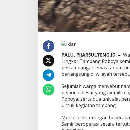
a
t
B
e
r
a
t
PALU, PIJARSULTENG.ID, –
War
Lingkar Tambang Poboya kemba
pertambangan emas tanpa izin
berlangsung di wilayah tersebu
Sejumlah warga menyebut nama 
pemodal besar yang memiliki ti
Poboya, serta dua unit alat be
untuk kegiatan tambang.
Menurut keterangan beberapa 
Samir beroperasi secara tertutu