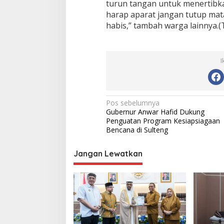
turun tangan untuk menertibkan
harap aparat jangan tutup mata
habis,” tambah warga lainnya.(
I
N
Pos sebelumnya
Gubernur Anwar Hafid Dukung
a
Penguatan Program Kesiapsiagaan
v
Bencana di Sulteng
i
Jangan Lewatkan
g
a
s
i
p