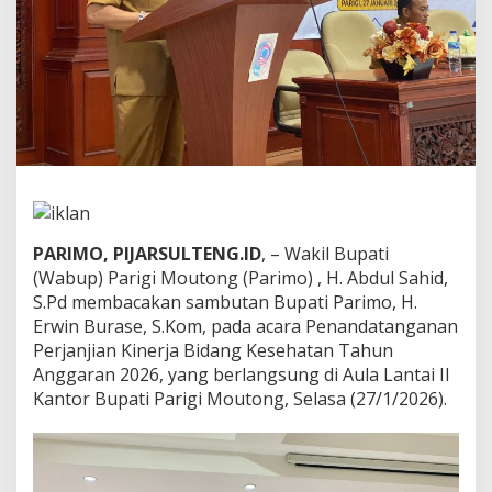
a
n
t
a
r
a
P
e
m
d
a
P
a
PARIMO, PIJARSULTENG.ID
, – Wakil Bupati
r
(Wabup) Parigi Moutong (Parimo) , H. Abdul Sahid,
i
S.Pd membacakan sambutan Bupati Parimo, H.
m
Erwin Burase, S.Kom, pada acara Penandatanganan
o
Perjanjian Kinerja Bidang Kesehatan Tahun
d
a
Anggaran 2026, yang berlangsung di Aula Lantai II
n
Kantor Bupati Parigi Moutong, Selasa (27/1/2026).
P
e
r
a
n