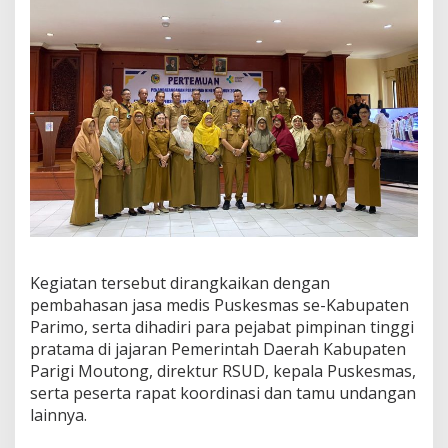
g
k
a
t
K
e
s
e
h
a
t
a
n
D
i
Kegiatan tersebut dirangkaikan dengan
l
a
pembahasan jasa medis Puskesmas se-Kabupaten
k
Parimo, serta dihadiri para pejabat pimpinan tinggi
u
pratama di jajaran Pemerintah Daerah Kabupaten
k
Parigi Moutong, direktur RSUD, kepala Puskesmas,
a
serta peserta rapat koordinasi dan tamu undangan
n
P
lainnya.
e
n