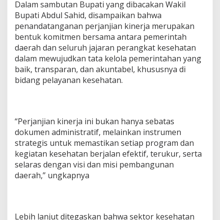
Dalam sambutan Bupati yang dibacakan Wakil
e
Bupati Abdul Sahid, disampaikan bahwa
k
penandatanganan perjanjian kinerja merupakan
e
n
bentuk komitmen bersama antara pemerintah
a
daerah dan seluruh jajaran perangkat kesehatan
n
dalam mewujudkan tata kelola pemerintahan yang
P
baik, transparan, dan akuntabel, khususnya di
e
r
bidang pelayanan kesehatan.
j
a
n
j
“Perjanjian kinerja ini bukan hanya sebatas
i
dokumen administratif, melainkan instrumen
a
n
strategis untuk memastikan setiap program dan
K
kegiatan kesehatan berjalan efektif, terukur, serta
i
selaras dengan visi dan misi pembangunan
n
daerah,” ungkapnya
e
r
j
a
Lebih lanjut ditegaskan bahwa sektor kesehatan