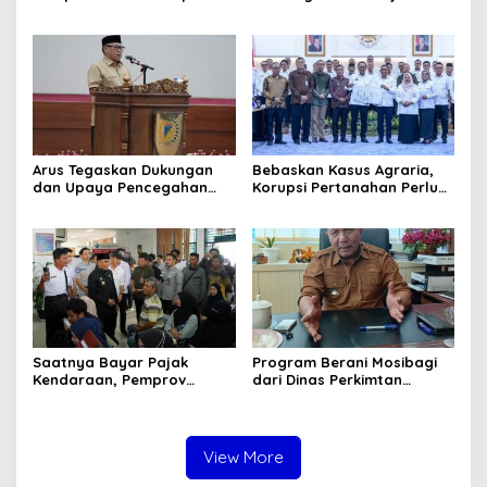
Bapenda Kabupaten
Nikah, TP-PKK Jadi Ujung
Donggala Sebagai
Tombak di Masyarakat
Tersangka Dugaan Korupsi
Pemungutan Pajak
Pertambangan
Arus Tegaskan Dukungan
Bebaskan Kasus Agraria,
dan Upaya Pencegahan
Korupsi Pertanahan Perlu
dan Pemberantasan
Dicegah. Pemprov Sulteng
Korupsi
Gandeng KPK-ATR/BPN
Saatnya Bayar Pajak
Program Berani Mosibagi
Kendaraan, Pemprov
dari Dinas Perkimtan
Sulteng Berikan Bebas
Sulteng. Warga Terbantu
Denda dan Diskon 50
untuk Saling Berbagi
Persen
View More