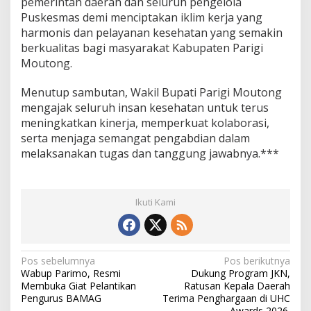
pemerintah daerah dan seluruh pengelola
Puskesmas demi menciptakan iklim kerja yang
harmonis dan pelayanan kesehatan yang semakin
berkualitas bagi masyarakat Kabupaten Parigi
Moutong.
Menutup sambutan, Wakil Bupati Parigi Moutong
mengajak seluruh insan kesehatan untuk terus
meningkatkan kinerja, memperkuat kolaborasi,
serta menjaga semangat pengabdian dalam
melaksanakan tugas dan tanggung jawabnya.***
Ikuti Kami
N
Pos sebelumnya
Pos berikutnya
Wabup Parimo, Resmi
Dukung Program JKN,
a
Membuka Giat Pelantikan
Ratusan Kepala Daerah
v
Pengurus BAMAG
Terima Penghargaan di UHC
Awards 2026.