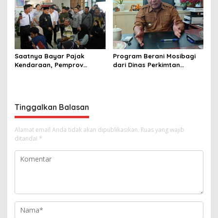
Saatnya Bayar Pajak
Program Berani Mosibagi
Kendaraan, Pemprov
dari Dinas Perkimtan
Sulteng Berikan Bebas
Sulteng. Warga Terbantu
Denda dan Diskon 50
untuk Saling Berbagi
Persen
Tinggalkan Balasan
Alamat email Anda tidak akan dipublikasikan.
Ruas yang wajib
ditandai
*