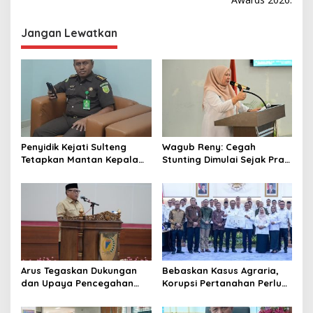
i
g
Jangan Lewatkan
a
s
i
p
o
s
Penyidik Kejati Sulteng
Wagub Reny: Cegah
Tetapkan Mantan Kepala
Stunting Dimulai Sejak Pra
Bapenda Kabupaten
Nikah, TP-PKK Jadi Ujung
Donggala Sebagai
Tombak di Masyarakat
Tersangka Dugaan Korupsi
Pemungutan Pajak
Pertambangan
Arus Tegaskan Dukungan
Bebaskan Kasus Agraria,
dan Upaya Pencegahan
Korupsi Pertanahan Perlu
dan Pemberantasan
Dicegah. Pemprov Sulteng
Korupsi
Gandeng KPK-ATR/BPN