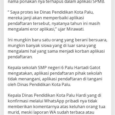
nama ponakan nya terhapus dalam aplikasi SPMB.
S
e
” Saya protes ke Dinas Pendidikan Kota Palu,
b
mereka janji akan memperbaiki aplikasi
e
l
pendaftaran tersebut, nyatanya tahun ini masih
u
mengalami eror aplikasi,” ujar Mirawati.
m
P
Ini mungkin baru satu orang yang berani bersuara,
e
mungkin banyak siswa yang di luar sana yang
n
g
mengalami hal yang sama menjadi korban aplikasi
u
pendaftaran.
m
u
Kepala sekolah SMP negeri 6 Palu Hartadi Gatot
m
mengatakan, aplikasi pendaftaran pihak sekolah
a
n
tidak menangani, aplikasi pendaftaran di tangani
oleh Dinas Pendidikan Kota Palu.
Kepala Dinas Pendidikan Kota Palu Hardi yang di
konfirmasi melalui WhatsApp pribadi nya tidak
memberikan komentarnya atas keluhan orang tua
murid, meski laporan WA sudah terbaca atau