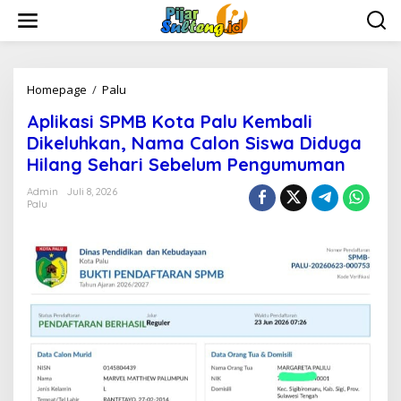
L
e
w
a
t
i
Homepage
/
Palu
A
k
p
Aplikasi SPMB Kota Palu Kembali
e
l
k
i
Dikeluhkan, Nama Calon Siswa Diduga
o
k
Hilang Sehari Sebelum Pengumuman
n
a
t
s
Admin
Juli 8, 2026
e
i
Palu
n
S
P
M
B
K
o
t
a
P
a
l
u