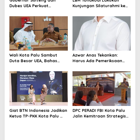
s
Dubes UEA Perkuat
Kunjungan Silaturahmi ke
Komitmen Investasi, Empat
Kantor Kejari Parimo
Sektor Jadi Prioritas
Wali Kota Palu Sambut
Azwar Anas Tekankan:
Duta Besar UEA, Bahas
Harus Ada Pemeriksaan
Peluang Investasi di KEK
Mendetail Terkait Dugaan
Palu
Pelanggaran AMDAL di
Lokasi CPM
Giat BTN Indonesia Jadikan
DPC PERADI FBI Kota Palu
Ketua TP-PKK Kota Palu
Jalin Kemitraan Strategis
sebagai Narasumber
dengan Lapas Perempuan
Fashion Week 2026
Kelas IIIA Palu