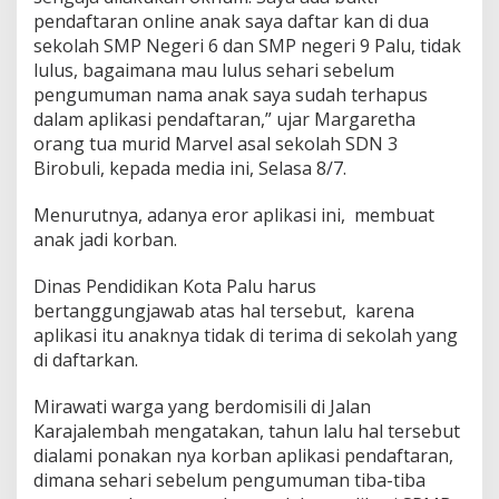
o
pendaftaran online anak saya daftar kan di dua
n
sekolah SMP Negeri 6 dan SMP negeri 9 Palu, tidak
S
lulus, bagaimana mau lulus sehari sebelum
i
pengumuman nama anak saya sudah terhapus
s
w
dalam aplikasi pendaftaran,” ujar Margaretha
a
orang tua murid Marvel asal sekolah SDN 3
D
Birobuli, kepada media ini, Selasa 8/7.
i
d
Menurutnya, adanya eror aplikasi ini, membuat
u
g
anak jadi korban.
a
H
Dinas Pendidikan Kota Palu harus
i
bertanggungjawab atas hal tersebut, karena
l
aplikasi itu anaknya tidak di terima di sekolah yang
a
n
di daftarkan.
g
S
Mirawati warga yang berdomisili di Jalan
e
Karajalembah mengatakan, tahun lalu hal tersebut
h
dialami ponakan nya korban aplikasi pendaftaran,
a
r
dimana sehari sebelum pengumuman tiba-tiba
i