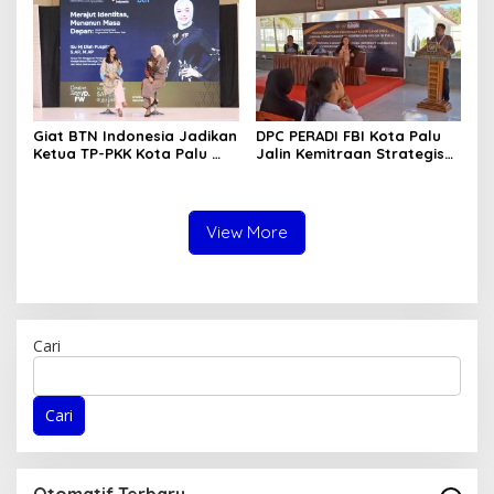
Lokasi CPM
Giat BTN Indonesia Jadikan
DPC PERADI FBI Kota Palu
Ketua TP-PKK Kota Palu
Jalin Kemitraan Strategis
sebagai Narasumber
dengan Lapas Perempuan
Fashion Week 2026
Kelas IIIA Palu
View More
Cari
Cari
Otomatif Terbaru