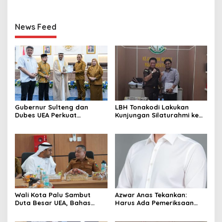
News Feed
Gubernur Sulteng dan
LBH Tonakodi Lakukan
Dubes UEA Perkuat
Kunjungan Silaturahmi ke
Komitmen Investasi, Empat
Kantor Kejari Parimo
Sektor Jadi Prioritas
Wali Kota Palu Sambut
Azwar Anas Tekankan:
Duta Besar UEA, Bahas
Harus Ada Pemeriksaan
Peluang Investasi di KEK
Mendetail Terkait Dugaan
Palu
Pelanggaran AMDAL di