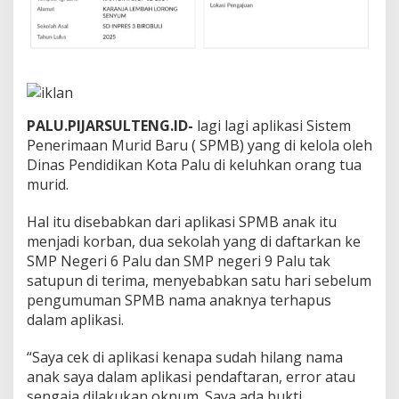
K
e
m
b
a
l
i
D
PALU.PIJARSULTENG.ID-
lagi lagi aplikasi Sistem
i
Penerimaan Murid Baru ( SPMB) yang di kelola oleh
k
Dinas Pendidikan Kota Palu di keluhkan orang tua
e
murid.
l
u
h
Hal itu disebabkan dari aplikasi SPMB anak itu
k
menjadi korban, dua sekolah yang di daftarkan ke
a
SMP Negeri 6 Palu dan SMP negeri 9 Palu tak
n
satupun di terima, menyebabkan satu hari sebelum
,
pengumuman SPMB nama anaknya terhapus
N
a
dalam aplikasi.
m
a
“Saya cek di aplikasi kenapa sudah hilang nama
C
anak saya dalam aplikasi pendaftaran, error atau
a
sengaja dilakukan oknum. Saya ada bukti
l