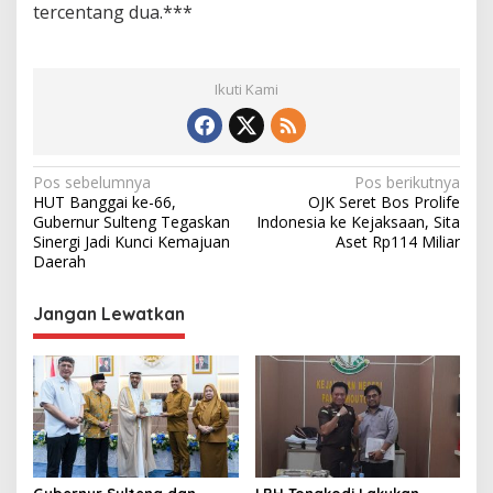
tercentang dua.***
Ikuti Kami
N
Pos sebelumnya
Pos berikutnya
HUT Banggai ke-66,
OJK Seret Bos Prolife
a
Gubernur Sulteng Tegaskan
Indonesia ke Kejaksaan, Sita
v
Sinergi Jadi Kunci Kemajuan
Aset Rp114 Miliar
Daerah
i
g
Jangan Lewatkan
a
s
i
p
o
Gubernur Sulteng dan
LBH Tonakodi Lakukan