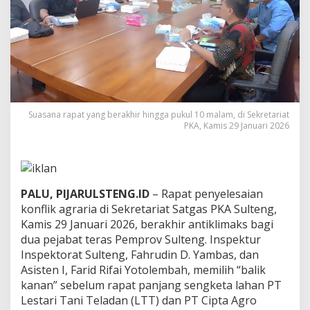
a
t
W
i
l
a
y
a
h
Suasana rapat yang berakhir hingga pukul 10 malam, di Sekretariat
T
PKA, Kamis 29 Januari 2026
i
n
g
g
a
PALU, PIJARULSTENG.ID
– Rapat penyelesaian
l
k
konflik agraria di Sekretariat Satgas PKA Sulteng,
a
Kamis 29 Januari 2026, berakhir antiklimaks bagi
n
dua pejabat teras Pemprov Sulteng. Inspektur
R
Inspektorat Sulteng, Fahrudin D. Yambas, dan
a
Asisten I, Farid Rifai Yotolembah, memilih “balik
p
a
kanan” sebelum rapat panjang sengketa lahan PT
t
Lestari Tani Teladan (LTT) dan PT Cipta Agro
d