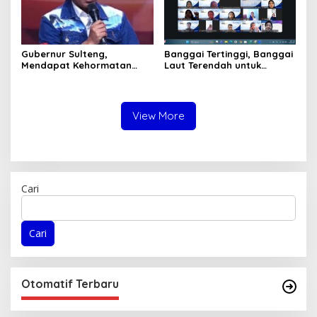
Gubernur Sulteng,
Banggai Tertinggi, Banggai
Mendapat Kehormatan
Laut Terendah untuk
dalam FGD – DPD RI
Capaian Ayah Teladan
sebagai Salah Gubernur
Menjadi Narasumber
View More
Cari
Cari
Otomatif Terbaru