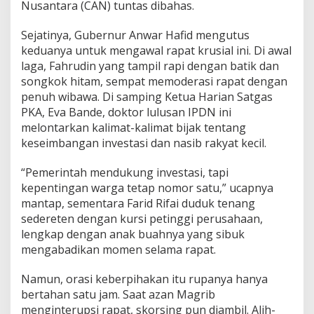
Nusantara (CAN) tuntas dibahas.
i
S
Sejatinya, Gubernur Anwar Hafid mengutus
a
t
keduanya untuk mengawal rapat krusial ini. Di awal
g
laga, Fahrudin yang tampil rapi dengan batik dan
a
songkok hitam, sempat memoderasi rapat dengan
s
penuh wibawa. Di samping Ketua Harian Satgas
P
K
PKA, Eva Bande, doktor lulusan IPDN ini
A
melontarkan kalimat-kalimat bijak tentang
keseimbangan investasi dan nasib rakyat kecil.
“Pemerintah mendukung investasi, tapi
kepentingan warga tetap nomor satu,” ucapnya
mantap, sementara Farid Rifai duduk tenang
sedereten dengan kursi petinggi perusahaan,
lengkap dengan anak buahnya yang sibuk
mengabadikan momen selama rapat.
Namun, orasi keberpihakan itu rupanya hanya
bertahan satu jam. Saat azan Magrib
menginterupsi rapat, skorsing pun diambil. Alih-