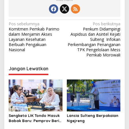
N
Pos sebelumnya
Pos berikutnya
Komitmen Pemkab Parimo
Penkum Didampingi
a
dalam Menjamin Akses
Aspidsus dan Asintel Kejati
v
Layanan Kesehatan
Sulteng Infokan
Berbuah Pengakuan
Perkembangan Penanganan
i
Nasional
TPK Pengelolaan Mess
Pemkab Morowali
g
a
Jangan Lewatkan
s
i
p
o
s
Sengketa LIK Tondo Masuk
Lansia Sulteng Berpakaian
Babak Baru: Pemprov Beri
Ngejreng
Pihak Perusahaan Waktu