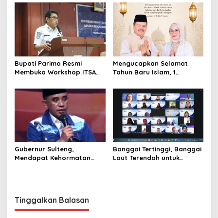
Mediasi dengan Warga
Bupati Parimo Resmi
Mengucapkan Selamat
Membuka Workshop ITSA
Tahun Baru Islam, 1
bagi Aplikasi Mandiri
Muharram 1447 Hijriah
Pemda 2026
Gubernur Sulteng,
Banggai Tertinggi, Banggai
Mendapat Kehormatan
Laut Terendah untuk
dalam FGD – DPD RI
Capaian Ayah Teladan
sebagai Salah Gubernur
Menjadi Narasumber
Tinggalkan Balasan