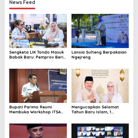
News Feed
Sengketa LIK Tondo Masuk
Lansia Sulteng Berpakaian
Babak Baru: Pemprov Beri
Ngejreng
Pihak Perusahaan Waktu
Mediasi dengan Warga
Bupati Parimo Resmi
Mengucapkan Selamat
Membuka Workshop ITSA
Tahun Baru Islam, 1
bagi Aplikasi Mandiri
Muharram 1447 Hijriah
Pemda 2026