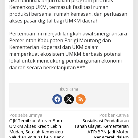
akan ditindaklanjuti dalam program prioritas
Kemenkop UKM, termasuk fasilitasi rumah
produksi bersama, rumah kemasan, dan perluasan
akses pasar digital bagi UMKM daerah.
Pertemuan ini menjadi langkah awal sinergi antara
Pemerintah Kabupaten Parigi Moutong dan
Kementerian Koperasi dan UKM dalam
memperkuat ekosistem UMKM berbasis potensi
lokal untuk mendukung pembangunan ekonomi
daerah secara berkelanjutan.***
Ikuti Kami
N
Pos sebelumnya
Pos berikutnya
OJK Terbitkan Aturan Baru
Sosialisasi Pendaftaran
a
UMKM Akses Kredit Lebih
Tanah Ulayat, Kementerian
v
Mudah, Setelah Kemenkeu
ATR/BPN Jadi Motor
Salurkan Rp200T ke 5 Bank
Penggerak dalam