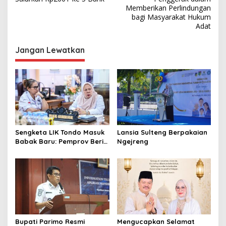
i
Memberikan Perlindungan
bagi Masyarakat Hukum
g
Adat
a
s
Jangan Lewatkan
i
p
o
s
Sengketa LIK Tondo Masuk
Lansia Sulteng Berpakaian
Babak Baru: Pemprov Beri
Ngejreng
Pihak Perusahaan Waktu
Mediasi dengan Warga
Bupati Parimo Resmi
Mengucapkan Selamat