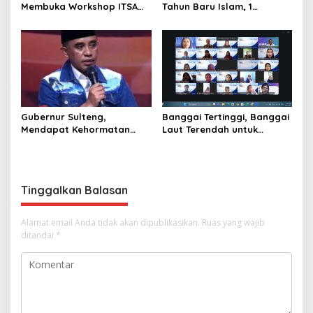
Membuka Workshop ITSA
Tahun Baru Islam, 1
bagi Aplikasi Mandiri
Muharram 1447 Hijriah
Pemda 2026
Gubernur Sulteng,
Banggai Tertinggi, Banggai
Mendapat Kehormatan
Laut Terendah untuk
dalam FGD – DPD RI
Capaian Ayah Teladan
sebagai Salah Gubernur
Menjadi Narasumber
Tinggalkan Balasan
Alamat email Anda tidak akan dipublikasikan.
Ruas yang wajib
ditandai
*