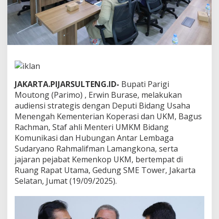
e
r
s
a
m
a
D
e
p
JAKARTA.PIJARSULTENG.ID-
Bupati Parigi
u
t
Moutong (Parimo) , Erwin Burase, melakukan
i
audiensi strategis dengan Deputi Bidang Usaha
B
Menengah Kementerian Koperasi dan UKM, Bagus
i
Rachman, Staf ahli Menteri UMKM Bidang
d
Komunikasi dan Hubungan Antar Lembaga
a
n
Sudaryano Rahmalifman Lamangkona, serta
g
jajaran pejabat Kemenkop UKM, bertempat di
U
Ruang Rapat Utama, Gedung SME Tower, Jakarta
K
Selatan, Jumat (19/09/2025).
M
d
i
G
e