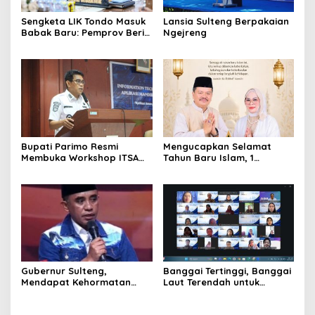
Sengketa LIK Tondo Masuk
Lansia Sulteng Berpakaian
Babak Baru: Pemprov Beri
Ngejreng
Pihak Perusahaan Waktu
Mediasi dengan Warga
Bupati Parimo Resmi
Mengucapkan Selamat
Membuka Workshop ITSA
Tahun Baru Islam, 1
bagi Aplikasi Mandiri
Muharram 1447 Hijriah
Pemda 2026
Gubernur Sulteng,
Banggai Tertinggi, Banggai
Mendapat Kehormatan
Laut Terendah untuk
dalam FGD – DPD RI
Capaian Ayah Teladan
sebagai Salah Gubernur