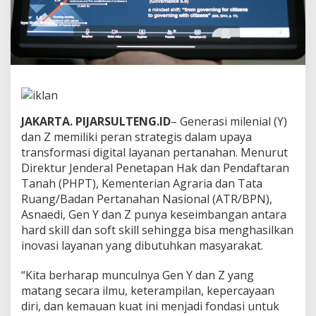
r
a
t
e
g
i
s
d
a
JAKARTA. PIJARSULTENG.ID
– Generasi milenial (Y)
l
a
dan Z memiliki peran strategis dalam upaya
m
transformasi digital layanan pertanahan. Menurut
T
Direktur Jenderal Penetapan Hak dan Pendaftaran
r
Tanah (PHPT), Kementerian Agraria dan Tata
a
Ruang/Badan Pertanahan Nasional (ATR/BPN),
n
s
Asnaedi, Gen Y dan Z punya keseimbangan antara
f
hard skill dan soft skill sehingga bisa menghasilkan
o
inovasi layanan yang dibutuhkan masyarakat.
r
m
“Kita berharap munculnya Gen Y dan Z yang
a
s
matang secara ilmu, keterampilan, kepercayaan
i
diri, dan kemauan kuat ini menjadi fondasi untuk
D