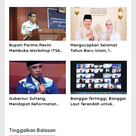
Pihak Perusahaan Waktu
Mediasi dengan Warga
Bupati Parimo Resmi
Mengucapkan Selamat
Membuka Workshop ITSA
Tahun Baru Islam, 1
bagi Aplikasi Mandiri
Muharram 1447 Hijriah
Pemda 2026
Gubernur Sulteng,
Banggai Tertinggi, Banggai
Mendapat Kehormatan
Laut Terendah untuk
dalam FGD – DPD RI
Capaian Ayah Teladan
sebagai Salah Gubernur
Menjadi Narasumber
Tinggalkan Balasan