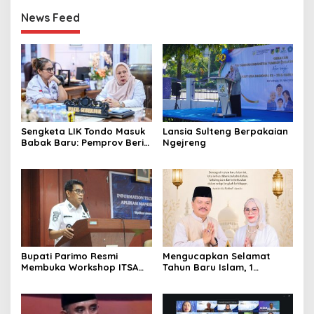
News Feed
Sengketa LIK Tondo Masuk
Lansia Sulteng Berpakaian
Babak Baru: Pemprov Beri
Ngejreng
Pihak Perusahaan Waktu
Mediasi dengan Warga
Bupati Parimo Resmi
Mengucapkan Selamat
Membuka Workshop ITSA
Tahun Baru Islam, 1
bagi Aplikasi Mandiri
Muharram 1447 Hijriah
Pemda 2026