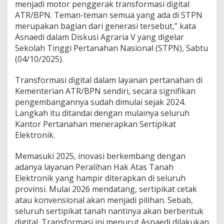
menjadi motor penggerak transformasi digital
i
ATR/BPN. Teman-teman semua yang ada di STPN
g
i
merupakan bagian dari generasi tersebut,” kata
t
Asnaedi dalam Diskusi Agraria V yang digelar
a
Sekolah Tinggi Pertanahan Nasional (STPN), Sabtu
l
(04/10/2025).
L
a
y
Transformasi digital dalam layanan pertanahan di
a
Kementerian ATR/BPN sendiri, secara signifikan
n
pengembangannya sudah dimulai sejak 2024.
a
Langkah itu ditandai dengan mulainya seluruh
n
Kantor Pertanahan menerapkan Sertipikat
P
e
Elektronik.
r
t
Memasuki 2025, inovasi berkembang dengan
a
adanya layanan Peralihan Hak Atas Tanah
n
Elektronik yang hampir diterapkan di seluruh
a
h
provinsi. Mulai 2026 mendatang, sertipikat cetak
a
atau konvensional akan menjadi pilihan. Sebab,
n
seluruh sertipikat tanah nantinya akan berbentuk
digital. Transformasi ini menurut Asnaedi dilakukan