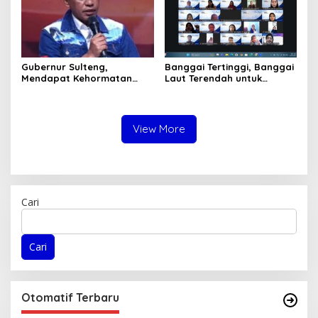
Gubernur Sulteng,
Banggai Tertinggi, Banggai
Mendapat Kehormatan
Laut Terendah untuk
dalam FGD – DPD RI
Capaian Ayah Teladan
sebagai Salah Gubernur
Menjadi Narasumber
View More
Cari
Cari
Otomatif Terbaru