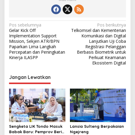
N
Pos sebelumnya
Pos berikutnya
Gelar Kick Off
Telkomsel dan Kementerian
a
Implementation Support
Komunikasi dan Digital
v
Mission, Sekjen ATR/BPN
Lanjutkan Uji Coba
Paparkan Lima Langkah
Registrasi Pelanggan
i
Percepatan dan Peningkatan
Berbasis Biometrik untuk
Kinerja ILASPP
Perkuat Keamanan
g
Ekosistem Digital
a
s
Jangan Lewatkan
i
p
o
s
Sengketa LIK Tondo Masuk
Lansia Sulteng Berpakaian
Babak Baru: Pemprov Beri
Ngejreng