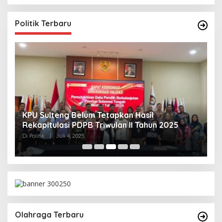
Politik Terbaru
KPU Sulteng Belum Tetapkan Hasil
P
Rekapitulasi PDPB Triwulan II Tahun 2025
A
T
Di Politik
|
Juli 4, 2025
Di 
Olahraga Terbaru