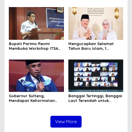
Pihak Perusahaan Waktu
Mediasi dengan Warga
Bupati Parimo Resmi
Mengucapkan Selamat
Membuka Workshop ITSA
Tahun Baru Islam, 1
bagi Aplikasi Mandiri
Muharram 1447 Hijriah
Pemda 2026
Gubernur Sulteng,
Banggai Tertinggi, Banggai
Mendapat Kehormatan
Laut Terendah untuk
dalam FGD – DPD RI
Capaian Ayah Teladan
sebagai Salah Gubernur
Menjadi Narasumber
View More