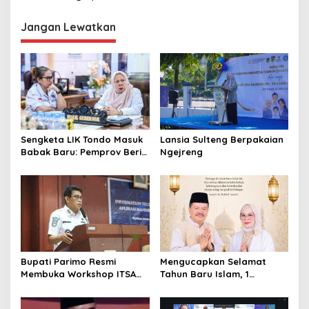
i
g
Jangan Lewatkan
a
s
i
p
o
s
Sengketa LIK Tondo Masuk
Lansia Sulteng Berpakaian
Babak Baru: Pemprov Beri
Ngejreng
Pihak Perusahaan Waktu
Mediasi dengan Warga
Bupati Parimo Resmi
Mengucapkan Selamat
Membuka Workshop ITSA
Tahun Baru Islam, 1
bagi Aplikasi Mandiri
Muharram 1447 Hijriah
Pemda 2026