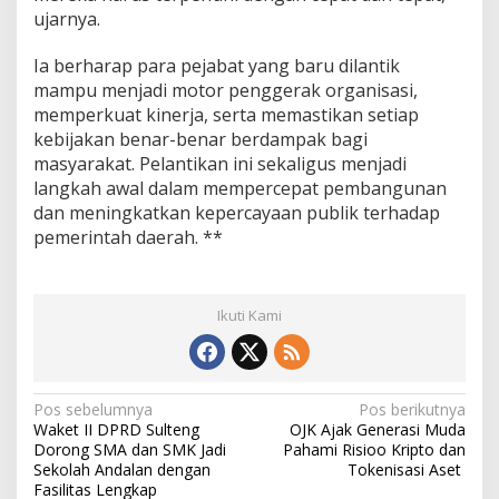
ujarnya.
Ia berharap para pejabat yang baru dilantik
mampu menjadi motor penggerak organisasi,
memperkuat kinerja, serta memastikan setiap
kebijakan benar-benar berdampak bagi
masyarakat. Pelantikan ini sekaligus menjadi
langkah awal dalam mempercepat pembangunan
dan meningkatkan kepercayaan publik terhadap
pemerintah daerah. **
Ikuti Kami
N
Pos sebelumnya
Pos berikutnya
Waket II DPRD Sulteng
OJK Ajak Generasi Muda
a
Dorong SMA dan SMK Jadi
Pahami Risioo Kripto dan
v
Sekolah Andalan dengan
Tokenisasi Aset
Fasilitas Lengkap