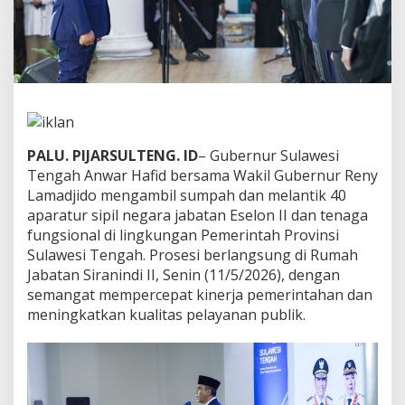
n
t
i
k
4
0
E
s
e
PALU. PIJARSULTENG. ID
– Gubernur Sulawesi
l
o
Tengah Anwar Hafid bersama Wakil Gubernur Reny
n
Lamadjido mengambil sumpah dan melantik 40
I
aparatur sipil negara jabatan Eselon II dan tenaga
I
fungsional di lingkungan Pemerintah Provinsi
d
Sulawesi Tengah. Prosesi berlangsung di Rumah
a
n
Jabatan Siranindi II, Senin (11/5/2026), dengan
F
semangat mempercepat kinerja pemerintahan dan
u
meningkatkan kualitas pelayanan publik.
n
g
s
i
o
n