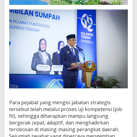
n
a
n
M
a
k
s
i
m
a
l
Para pejabat yang mengisi jabatan strategis
tersebut telah melalui proses uji kompetensi (job
fit), sehingga diharapkan mampu langsung
bergerak cepat, adaptif, dan menghadirkan
terobosan di masing-masing perangkat daerah.
Sejumlah pejabat yang dipercaya mengemban