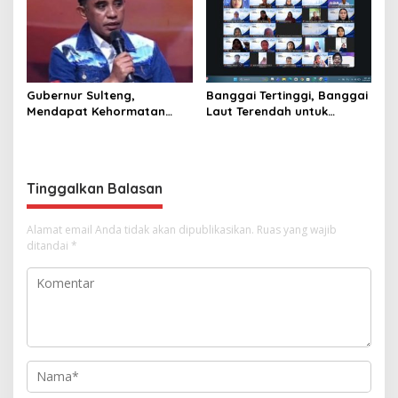
Gubernur Sulteng,
Banggai Tertinggi, Banggai
Mendapat Kehormatan
Laut Terendah untuk
dalam FGD – DPD RI
Capaian Ayah Teladan
sebagai Salah Gubernur
Menjadi Narasumber
Tinggalkan Balasan
Alamat email Anda tidak akan dipublikasikan.
Ruas yang wajib
ditandai
*