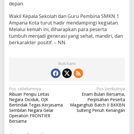
depan.
Wakil Kepala Sekolah dan Guru Pembina SMKN 1
Ampana Kota turut hadir mendampingi kegiatan.
Melalui kemah ini, diharapkan para peserta
tumbuh menjadi generasi yang sehat, mandiri, dan
berkarakter positif. – NN
Ikuti Kami
N
Pos sebelumnya
Pos berikutnya
Ribuan Penipu Lintas
Enam Bulan Bersama,
a
Negara Diciduk, OJK
Perpisahan Peserta
v
Bertindak Tegas Kerjasama
Maganghub Batch II BKKBN
Sembilan Negara Gelar
Sulteng Penuh Kenangan
i
Operation FRONTIER
Bersama
g
a