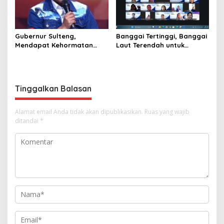
Gubernur Sulteng,
Banggai Tertinggi, Banggai
Mendapat Kehormatan
Laut Terendah untuk
dalam FGD – DPD RI
Capaian Ayah Teladan
sebagai Salah Gubernur
Menjadi Narasumber
Tinggalkan Balasan
Alamat email Anda tidak akan dipublikasikan.
Ruas yang wajib
ditandai
*