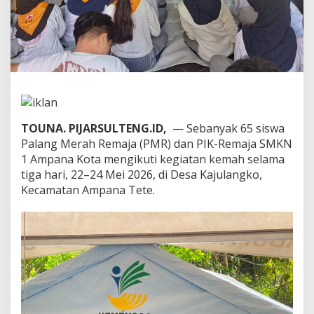
n
a
P
e
r
k
u
a
t
E
TOUNA. PIJARSULTENG.ID,
— Sebanyak 65 siswa
d
Palang Merah Remaja (PMR) dan PIK-Remaja SMKN
u
1 Ampana Kota mengikuti kegiatan kemah selama
k
a
tiga hari, 22–24 Mei 2026, di Desa Kajulangko,
s
Kecamatan Ampana Tete.
i
R
e
p
r
o
d
u
k
s