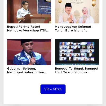
Bupati Parimo Resmi
Mengucapkan Selamat
Membuka Workshop ITSA
Tahun Baru Islam, 1
bagi Aplikasi Mandiri
Muharram 1447 Hijriah
Pemda 2026
Gubernur Sulteng,
Banggai Tertinggi, Banggai
Mendapat Kehormatan
Laut Terendah untuk
dalam FGD – DPD RI
Capaian Ayah Teladan
sebagai Salah Gubernur
Menjadi Narasumber
View More