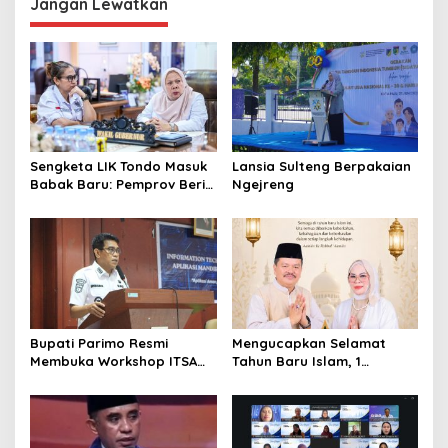
Jangan Lewatkan
s
i
p
o
s
Sengketa LIK Tondo Masuk
Lansia Sulteng Berpakaian
Babak Baru: Pemprov Beri
Ngejreng
Pihak Perusahaan Waktu
Mediasi dengan Warga
Bupati Parimo Resmi
Mengucapkan Selamat
Membuka Workshop ITSA
Tahun Baru Islam, 1
bagi Aplikasi Mandiri
Muharram 1447 Hijriah
Pemda 2026