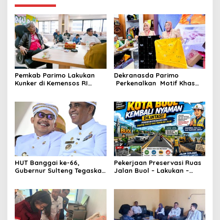
Pemkab Parimo Lakukan
Dekranasda Parimo
Kunker di Kemensos RI
Perkenalkan Motif Khas
Bahas Penyediaan SR di
Daerah Terbaru Bomba
Parimo
Saga di HUT ke-46
Dekranas
HUT Banggai ke-66,
Pekerjaan Preservasi Ruas
Gubernur Sulteng Tegaskan
Jalan Buol – Lakukan –
Sinergi Jadi Kunci
Laulalang – Lingadan Telah
Kemajuan Daerah
Rampung Warga Buol
Sangat Legah