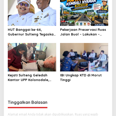
Dekranas
HUT Banggai ke-66,
Pekerjaan Preservasi Ruas
Gubernur Sulteng Tegaskan
Jalan Buol – Lakukan –
Sinergi Jadi Kunci
Laulalang – Lingadan Telah
Kemajuan Daerah
Rampung Warga Buol
Sangat Legah
Kejati Sulteng Geledah
IBI Ungkap KTD di Morut
Kantor UPP Kolonodale,
Tinggi
Dalami Dugaan Korupsi
Tambang Nikel PT
Cocoman
Tinggalkan Balasan
Alamat email Anda tidak akan dipublikasikan.
Ruas yang wajib