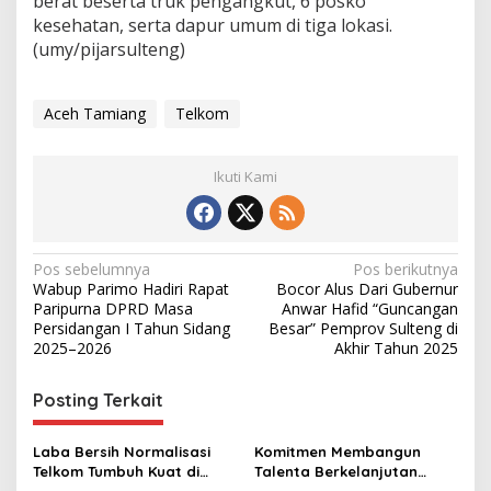
berat beserta truk pengangkut, 6 posko
kesehatan, serta dapur umum di tiga lokasi.
(umy/pijarsulteng)
Aceh Tamiang
Telkom
Ikuti Kami
N
Pos sebelumnya
Pos berikutnya
Wabup Parimo Hadiri Rapat
Bocor Alus Dari Gubernur
a
Paripurna DPRD Masa
Anwar Hafid “Guncangan
v
Persidangan I Tahun Sidang
Besar” Pemprov Sulteng di
2025–2026
Akhir Tahun 2025
i
g
Posting Terkait
a
s
Laba Bersih Normalisasi
Komitmen Membangun
Telkom Tumbuh Kuat di
Talenta Berkelanjutan
i