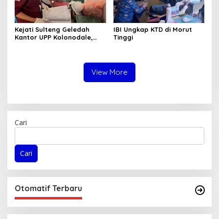
Kejati Sulteng Geledah
IBI Ungkap KTD di Morut
Kantor UPP Kolonodale,
Tinggi
Dalami Dugaan Korupsi
Tambang Nikel PT
Cocoman
View More
Cari
Cari
Otomatif Terbaru