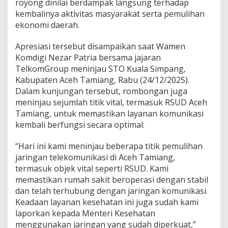
royong dinilai berdampak langsung terhadap
J
kembalinya aktivitas masyarakat serta pemulihan
a
ekonomi daerah.
r
i
n
Apresiasi tersebut disampaikan saat Wamen
g
Komdigi Nezar Patria bersama jajaran
a
TelkomGroup meninjau STO Kuala Simpang,
n
Kabupaten Aceh Tamiang, Rabu (24/12/2025).
d
a
Dalam kunjungan tersebut, rombongan juga
n
meninjau sejumlah titik vital, termasuk RSUD Aceh
S
Tamiang, untuk memastikan layanan komunikasi
a
kembali berfungsi secara optimal.
l
u
r
“Hari ini kami meninjau beberapa titik pemulihan
k
jaringan telekomunikasi di Aceh Tamiang,
a
termasuk objek vital seperti RSUD. Kami
n
memastikan rumah sakit beroperasi dengan stabil
B
dan telah terhubung dengan jaringan komunikasi.
a
n
Keadaan layanan kesehatan ini juga sudah kami
t
laporkan kepada Menteri Kesehatan
u
menggunakan jaringan yang sudah diperkuat,”
a