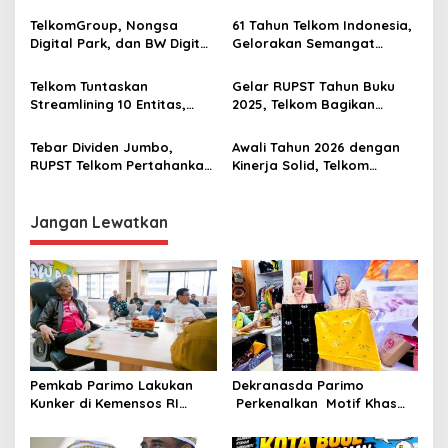
Paruh Pertama 2026
Antar Telkom Raih Lestari
p
Award 2026
TelkomGroup, Nongsa
61 Tahun Telkom Indonesia,
Digital Park, dan BW Digital
Gelorakan Semangat
o
Perkuat Gerbang Digital
Transformasi Digital
s
Indonesia melalui Sistem
Nasional
Telkom Tuntaskan
Gelar RUPST Tahun Buku
Kabel Laut NCC
Streamlining 10 Entitas,
2025, Telkom Bagikan
Percepat Transformasi
Dividen Rp21,9 Triliun
Menuju Strategic Holding
Tebar Dividen Jumbo,
Awali Tahun 2026 dengan
RUPST Telkom Pertahankan
Kinerja Solid, Telkom
Jajaran Direksi
Buktikan Komitmen Disiplin
Operasional dan Eksekusi
Transformasi
Jangan Lewatkan
Pemkab Parimo Lakukan
Dekranasda Parimo
Kunker di Kemensos RI
Perkenalkan Motif Khas
Bahas Penyediaan SR di
Daerah Terbaru Bomba
Parimo
Saga di HUT ke-46