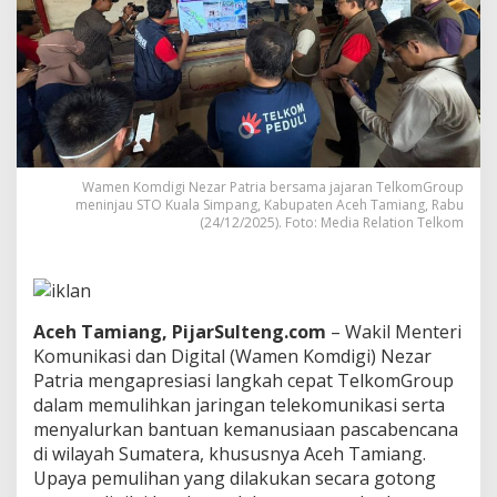
k
C
e
p
a
t
T
e
l
Wamen Komdigi Nezar Patria bersama jajaran TelkomGroup
k
meninjau STO Kuala Simpang, Kabupaten Aceh Tamiang, Rabu
o
(24/12/2025). Foto: Media Relation Telkom
m
G
r
o
u
Aceh Tamiang, PijarSulteng.com
– Wakil Menteri
p
P
Komunikasi dan Digital (Wamen Komdigi) Nezar
u
Patria mengapresiasi langkah cepat TelkomGroup
l
dalam memulihkan jaringan telekomunikasi serta
i
menyalurkan bantuan kemanusiaan pascabencana
h
di wilayah Sumatera, khususnya Aceh Tamiang.
k
a
Upaya pemulihan yang dilakukan secara gotong
n