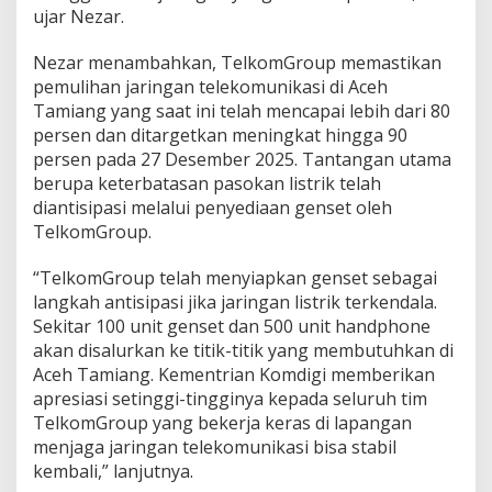
ujar Nezar.
n
K
e
Nezar menambahkan, TelkomGroup memastikan
m
pemulihan jaringan telekomunikasi di Aceh
a
Tamiang yang saat ini telah mencapai lebih dari 80
n
persen dan ditargetkan meningkat hingga 90
u
s
persen pada 27 Desember 2025. Tantangan utama
i
berupa keterbatasan pasokan listrik telah
a
diantisipasi melalui penyediaan genset oleh
a
TelkomGroup.
n
d
i
“TelkomGroup telah menyiapkan genset sebagai
A
langkah antisipasi jika jaringan listrik terkendala.
c
Sekitar 100 unit genset dan 500 unit handphone
e
akan disalurkan ke titik-titik yang membutuhkan di
h
Aceh Tamiang. Kementrian Komdigi memberikan
T
a
apresiasi setinggi-tingginya kepada seluruh tim
m
TelkomGroup yang bekerja keras di lapangan
i
menjaga jaringan telekomunikasi bisa stabil
a
kembali,” lanjutnya.
n