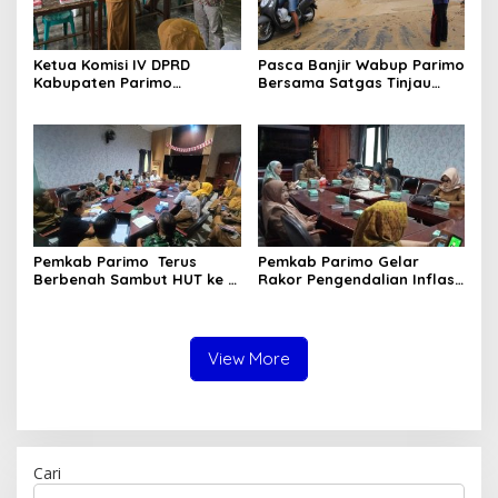
Ketua Komisi IV DPRD
Pasca Banjir Wabup Parimo
Kabupaten Parimo
Bersama Satgas Tinjau
Laksanakan Reses Masa
Pelaksanaan Normalisasi
Persidangan III Tahun
Sungai di Desa Air Panas
Sidang 2025/2026
Pemkab Parimo Terus
Pemkab Parimo Gelar
Berbenah Sambut HUT ke –
Rakor Pengendalian Inflasi
81 Kemerdekaan RI Tahun
Dipimpin Kepala BSKDN
2026
Kemendagri RI
View More
Cari