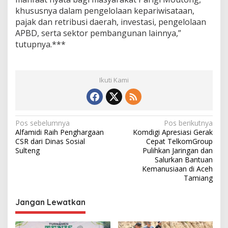
khususnya dalam pengelolaan kepariwisataan,
pajak dan retribusi daerah, investasi, pengelolaan
APBD, serta sektor pembangunan lainnya,”
tutupnya.***
Ikuti Kami
N
Pos sebelumnya
Pos berikutnya
Alfamidi Raih Penghargaan
Komdigi Apresiasi Gerak
a
CSR dari Dinas Sosial
Cepat TelkomGroup
v
Sulteng
Pulihkan Jaringan dan
Salurkan Bantuan
i
Kemanusiaan di Aceh
Tamiang
g
a
Jangan Lewatkan
s
i