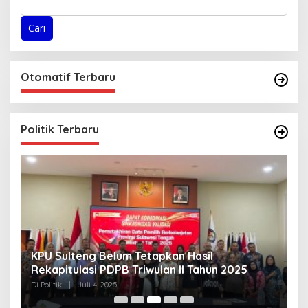
Cari
Otomatif Terbaru
Politik Terbaru
KPU Sulteng Belum Tetapkan Hasil
P
Rekapitulasi PDPB Triwulan II Tahun 2025
A
T
Di Politik
|
Juli 4, 2025
Di 