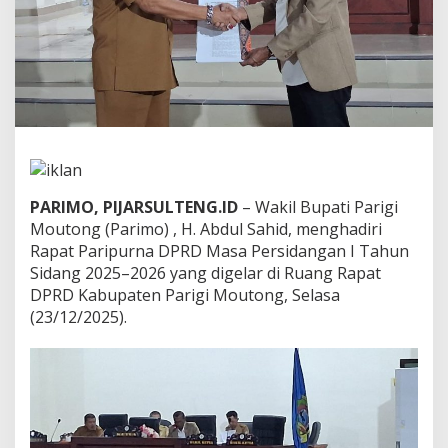
a
t
P
a
r
i
p
u
r
n
a
PARIMO, PIJARSULTENG.ID
– Wakil Bupati Parigi
D
Moutong (Parimo) , H. Abdul Sahid, menghadiri
P
R
Rapat Paripurna DPRD Masa Persidangan I Tahun
D
Sidang 2025–2026 yang digelar di Ruang Rapat
M
DPRD Kabupaten Parigi Moutong, Selasa
a
(23/12/2025).
s
a
P
e
r
s
i
d