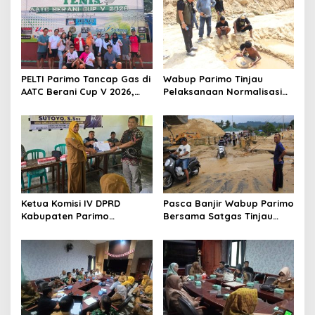
p
o
s
PELTI Parimo Tancap Gas di
Wabup Parimo Tinjau
AATC Berani Cup V 2026,
Pelaksanaan Normalisasi
Era Hestiwati Perkuat
Sungai di Desa Air Panas
Fondasi Menuju Porprov X
Sulteng
Ketua Komisi IV DPRD
Pasca Banjir Wabup Parimo
Kabupaten Parimo
Bersama Satgas Tinjau
Laksanakan Reses Masa
Pelaksanaan Normalisasi
Persidangan III Tahun
Sungai di Desa Air Panas
Sidang 2025/2026