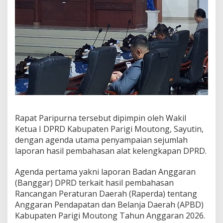
a
n
g
a
n
I
T
a
h
u
n
S
i
Rapat Paripurna tersebut dipimpin oleh Wakil
d
Ketua I DPRD Kabupaten Parigi Moutong, Sayutin,
a
dengan agenda utama penyampaian sejumlah
n
laporan hasil pembahasan alat kelengkapan DPRD.
g
2
0
Agenda pertama yakni laporan Badan Anggaran
2
(Banggar) DPRD terkait hasil pembahasan
5
Rancangan Peraturan Daerah (Raperda) tentang
–
Anggaran Pendapatan dan Belanja Daerah (APBD)
2
0
Kabupaten Parigi Moutong Tahun Anggaran 2026.
2