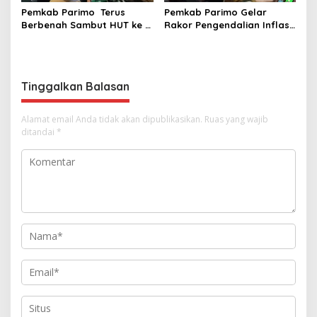
Pemkab Parimo Terus
Pemkab Parimo Gelar
Berbenah Sambut HUT ke –
Rakor Pengendalian Inflasi
81 Kemerdekaan RI Tahun
Dipimpin Kepala BSKDN
2026
Kemendagri RI
Tinggalkan Balasan
Alamat email Anda tidak akan dipublikasikan.
Ruas yang wajib
ditandai
*