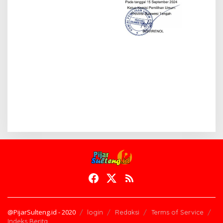
@PijarSulteng.id - 2020
login
Redaksi
Terms of Service
Indeks Berita