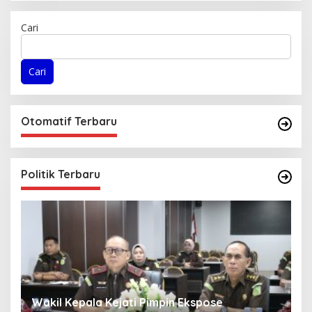
Cari
Cari
Otomatif Terbaru
Politik Terbaru
Wakil Kepala Kejati Pimpin Ekspose
K