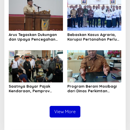
Tersangka Dugaan Korupsi
Pemungutan Pajak
Pertambangan
Arus Tegaskan Dukungan
Bebaskan Kasus Agraria,
dan Upaya Pencegahan
Korupsi Pertanahan Perlu
dan Pemberantasan
Dicegah. Pemprov Sulteng
Korupsi
Gandeng KPK-ATR/BPN
Saatnya Bayar Pajak
Program Berani Mosibagi
Kendaraan, Pemprov
dari Dinas Perkimtan
Sulteng Berikan Bebas
Sulteng. Warga Terbantu
Denda dan Diskon 50
untuk Saling Berbagi
Persen
View More