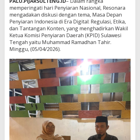
PALU.PIJARSULTENG.ID
– Dalam rangka
a
memperingati hari Penyiaran Nasional, Resonara
r
mengadakan diskusi dengan tema, Masa Depan
D
Penyiaran Indonesia di Era Digital: Regulasi, Etika,
i
s
dan Tantangan Konten, yang menghadirkan Wakil
k
Ketua Komisi Penyiaran Daerah (KPID) Sulawesi
u
Tengah yaitu Muhammad Ramadhan Tahir.
s
Minggu, (05/04/2026).
i
H
a
d
i
r
k
a
n
K
P
I
D
S
u
l
t