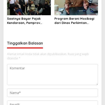
Saatnya Bayar Pajak
Program Berani Mosibagi
Kendaraan, Pemprov
dari Dinas Perkimtan
Sulteng Berikan Bebas
Sulteng. Warga Terbantu
Denda dan Diskon 50
untuk Saling Berbagi
Persen
Tinggalkan Balasan
Alamat email Anda tidak akan dipublikasikan.
Ruas yang wajib
ditandai
*