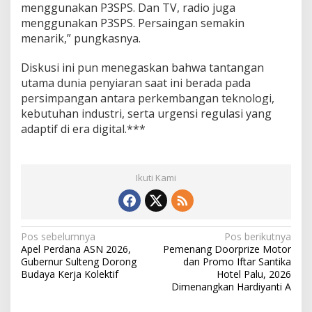
menggunakan P3SPS. Dan TV, radio juga
menggunakan P3SPS. Persaingan semakin
menarik,” pungkasnya.
Diskusi ini pun menegaskan bahwa tantangan
utama dunia penyiaran saat ini berada pada
persimpangan antara perkembangan teknologi,
kebutuhan industri, serta urgensi regulasi yang
adaptif di era digital.***
Ikuti Kami
N
Pos sebelumnya
Pos berikutnya
Apel Perdana ASN 2026,
Pemenang Doorprize Motor
a
Gubernur Sulteng Dorong
dan Promo Iftar Santika
v
Budaya Kerja Kolektif
Hotel Palu, 2026
Dimenangkan Hardiyanti A
i