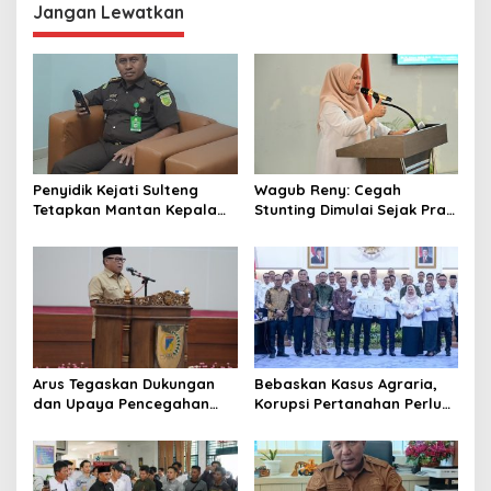
g
Jangan Lewatkan
a
s
i
p
o
s
Penyidik Kejati Sulteng
Wagub Reny: Cegah
Tetapkan Mantan Kepala
Stunting Dimulai Sejak Pra
Bapenda Kabupaten
Nikah, TP-PKK Jadi Ujung
Donggala Sebagai
Tombak di Masyarakat
Tersangka Dugaan Korupsi
Pemungutan Pajak
Pertambangan
Arus Tegaskan Dukungan
Bebaskan Kasus Agraria,
dan Upaya Pencegahan
Korupsi Pertanahan Perlu
dan Pemberantasan
Dicegah. Pemprov Sulteng
Korupsi
Gandeng KPK-ATR/BPN