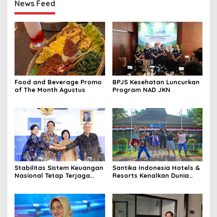
News Feed
Food and Beverage Promo
BPJS Kesehatan Luncurkan
of The Month Agustus
Program NAD JKN
Stabilitas Sistem Keuangan
Santika Indonesia Hotels &
Nasional Tetap Terjaga
Resorts Kenalkan Dunia
Didukung Koordinasi dan
Perhotelan Kepada Anak-
Sinergi Kebijakan
anak Asuhan SOS Children’s
Antrarototitas
Villages di Indonesia