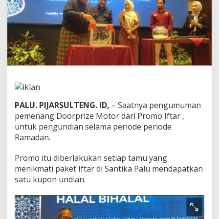
o
r
d
a
n
P
r
o
m
o
I
f
PALU. PIJARSULTENG. ID,
– Saatnya pengumuman
t
pemenang Doorprize Motor dari Promo Iftar ,
a
untuk pengundian selama periode periode
r
Ramadan.
S
a
n
Promo itu diberlakukan setiap tamu yang
t
menikmati paket Iftar di Santika Palu mendapatkan
i
satu kupon undian.
k
a
H
o
t