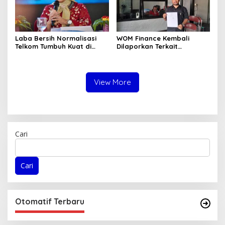
Laba Bersih Normalisasi
WOM Finance Kembali
Telkom Tumbuh Kuat di
Dilaporkan Terkait
Paruh Pertama 2026
Sengketa Pembiayaan
berkaitan Penarikan hingga
Pelelangan Kendaraan
Nasabah
View More
Cari
Cari
Otomatif Terbaru