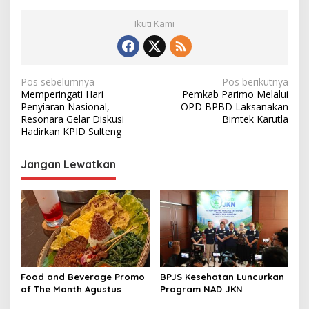
Ikuti Kami
N
Pos sebelumnya
Pos berikutnya
Memperingati Hari
Pemkab Parimo Melalui
a
Penyiaran Nasional,
OPD BPBD Laksanakan
v
Resonara Gelar Diskusi
Bimtek Karutla
Hadirkan KPID Sulteng
i
g
Jangan Lewatkan
a
s
i
p
o
s
Food and Beverage Promo
BPJS Kesehatan Luncurkan
of The Month Agustus
Program NAD JKN