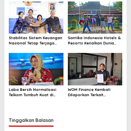
Stabilitas Sistem Keuangan
Santika Indonesia Hotels &
Nasional Tetap Terjaga
Resorts Kenalkan Dunia
Didukung Koordinasi dan
Perhotelan Kepada Anak-
Sinergi Kebijakan
anak Asuhan SOS Children’s
Antrarototitas
Villages di Indonesia
Laba Bersih Normalisasi
WOM Finance Kembali
Telkom Tumbuh Kuat di
Dilaporkan Terkait
Paruh Pertama 2026
Sengketa Pembiayaan
berkaitan Penarikan hingga
Pelelangan Kendaraan
Nasabah
Tinggalkan Balasan