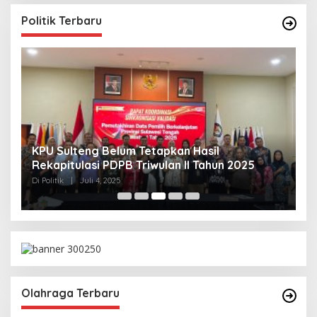
Politik Terbaru
KPU Sulteng Belum Tetapkan Hasil
P
Rekapitulasi PDPB Triwulan II Tahun 2025
A
T
Di Politik
|
Juli 4, 2025
Di 
Olahraga Terbaru