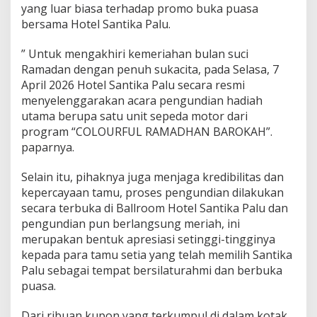
yang luar biasa terhadap promo buka puasa
d
bersama Hotel Santika Palu.
i
y
a
” Untuk mengakhiri kemeriahan bulan suci
n
Ramadan dengan penuh sukacita, pada Selasa, 7
t
April 2026 Hotel Santika Palu secara resmi
i
menyelenggarakan acara pengundian hadiah
A
utama berupa satu unit sepeda motor dari
program “COLOURFUL RAMADHAN BAROKAH”.
paparnya.
Selain itu, pihaknya juga menjaga kredibilitas dan
kepercayaan tamu, proses pengundian dilakukan
secara terbuka di Ballroom Hotel Santika Palu dan
pengundian pun berlangsung meriah, ini
merupakan bentuk apresiasi setinggi-tingginya
kepada para tamu setia yang telah memilih Santika
Palu sebagai tempat bersilaturahmi dan berbuka
puasa.
Dari ribuan kupon yang terkumpul di dalam kotak