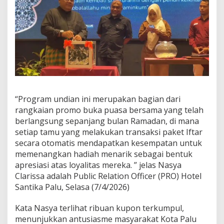
e
l
P
a
l
u
,
2
0
2
6
“Program undian ini merupakan bagian dari
D
rangkaian promo buka puasa bersama yang telah
i
berlangsung sepanjang bulan Ramadan, di mana
m
setiap tamu yang melakukan transaksi paket Iftar
e
secara otomatis mendapatkan kesempatan untuk
n
a
memenangkan hadiah menarik sebagai bentuk
n
apresiasi atas loyalitas mereka. ” jelas Nasya
g
Clarissa adalah
Public Relation Officer (PRO) Hotel
k
Santika Palu, S
elasa (7/4/2026)
a
n
H
Kata Nasya terlihat ribuan kupon terkumpul,
a
menunjukkan antusiasme masyarakat Kota Palu
r