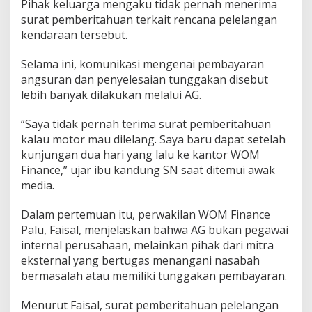
Pihak keluarga mengaku tidak pernah menerima
e
surat pemberitahuan terkait rencana pelelangan
n
kendaraan tersebut.
g
g
e
Selama ini, komunikasi mengenai pembayaran
l
angsuran dan penyelesaian tunggakan disebut
a
lebih banyak dilakukan melalui AG.
p
a
n
“Saya tidak pernah terima surat pemberitahuan
P
kalau motor mau dilelang. Saya baru dapat setelah
e
kunjungan dua hari yang lalu ke kantor WOM
m
Finance,” ujar ibu kandung SN saat ditemui awak
b
media.
a
y
a
Dalam pertemuan itu, perwakilan WOM Finance
r
Palu, Faisal, menjelaskan bahwa AG bukan pegawai
a
internal perusahaan, melainkan pihak dari mitra
n
eksternal yang bertugas menangani nasabah
A
n
bermasalah atau memiliki tunggakan pembayaran.
g
s
Menurut Faisal, surat pemberitahuan pelelangan
u