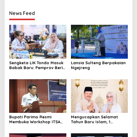
News Feed
Sengketa LIK Tondo Masuk
Lansia Sulteng Berpakaian
Babak Baru: Pemprov Beri
Ngejreng
Pihak Perusahaan Waktu
Mediasi dengan Warga
Bupati Parimo Resmi
Mengucapkan Selamat
Membuka Workshop ITSA
Tahun Baru Islam, 1
bagi Aplikasi Mandiri
Muharram 1447 Hijriah
Pemda 2026