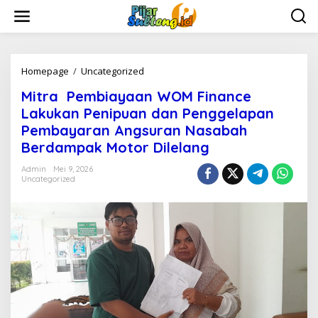
L
e
w
a
t
i
Homepage
/
Uncategorized
M
k
i
Mitra Pembiayaan WOM Finance
e
t
k
r
Lakukan Penipuan dan Penggelapan
o
a
Pembayaran Angsuran Nasabah
n
Berdampak Motor Dilelang
t
P
e
e
Admin
Mei 9, 2026
n
m
Uncategorized
b
i
a
y
a
a
n
W
O
M
F