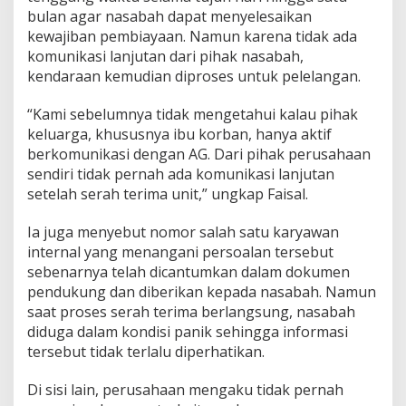
D
bulan agar nasabah dapat menyelesaikan
i
l
kewajiban pembiayaan. Namun karena tidak ada
e
komunikasi lanjutan dari pihak nasabah,
l
kendaraan kemudian diproses untuk pelelangan.
a
n
“Kami sebelumnya tidak mengetahui kalau pihak
g
keluarga, khususnya ibu korban, hanya aktif
berkomunikasi dengan AG. Dari pihak perusahaan
sendiri tidak pernah ada komunikasi lanjutan
setelah serah terima unit,” ungkap Faisal.
Ia juga menyebut nomor salah satu karyawan
internal yang menangani persoalan tersebut
sebenarnya telah dicantumkan dalam dokumen
pendukung dan diberikan kepada nasabah. Namun
saat proses serah terima berlangsung, nasabah
diduga dalam kondisi panik sehingga informasi
tersebut tidak terlalu diperhatikan.
Di sisi lain, perusahaan mengaku tidak pernah