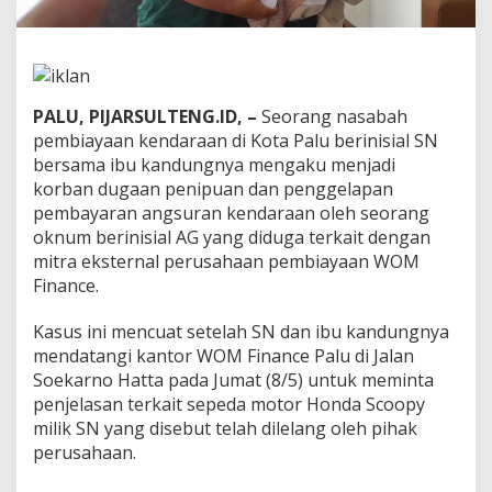
i
n
a
n
c
e
PALU, PIJARSULTENG.ID, –
Seorang nasabah
L
pembiayaan kendaraan di Kota Palu berinisial SN
a
bersama ibu kandungnya mengaku menjadi
k
korban dugaan penipuan dan penggelapan
u
k
pembayaran angsuran kendaraan oleh seorang
a
oknum berinisial AG yang diduga terkait dengan
n
mitra eksternal perusahaan pembiayaan WOM
P
Finance.
e
n
i
Kasus ini mencuat setelah SN dan ibu kandungnya
p
mendatangi kantor WOM Finance Palu di Jalan
u
Soekarno Hatta pada Jumat (8/5) untuk meminta
a
penjelasan terkait sepeda motor Honda Scoopy
n
milik SN yang disebut telah dilelang oleh pihak
d
a
perusahaan.
n
P