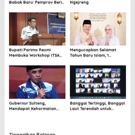
Babak Baru: Pemprov Beri
Ngejreng
Pihak Perusahaan Waktu
Mediasi dengan Warga
Bupati Parimo Resmi
Mengucapkan Selamat
Membuka Workshop ITSA
Tahun Baru Islam, 1
bagi Aplikasi Mandiri
Muharram 1447 Hijriah
Pemda 2026
Gubernur Sulteng,
Banggai Tertinggi, Banggai
Mendapat Kehormatan
Laut Terendah untuk
dalam FGD – DPD RI
Capaian Ayah Teladan
sebagai Salah Gubernur
Menjadi Narasumber
Tinggalkan Balasan