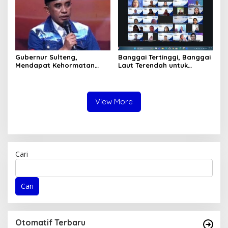
Gubernur Sulteng,
Banggai Tertinggi, Banggai
Mendapat Kehormatan
Laut Terendah untuk
dalam FGD – DPD RI
Capaian Ayah Teladan
sebagai Salah Gubernur
Menjadi Narasumber
View More
Cari
Cari
Otomatif Terbaru