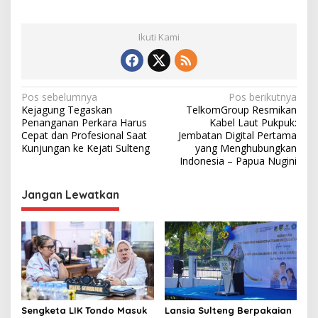
Ikuti Kami
N
Pos sebelumnya
Pos berikutnya
Kejagung Tegaskan
TelkomGroup Resmikan
a
Penanganan Perkara Harus
Kabel Laut Pukpuk:
v
Cepat dan Profesional Saat
Jembatan Digital Pertama
Kunjungan ke Kejati Sulteng
yang Menghubungkan
i
Indonesia – Papua Nugini
g
Jangan Lewatkan
a
s
i
p
o
s
Sengketa LIK Tondo Masuk
Lansia Sulteng Berpakaian