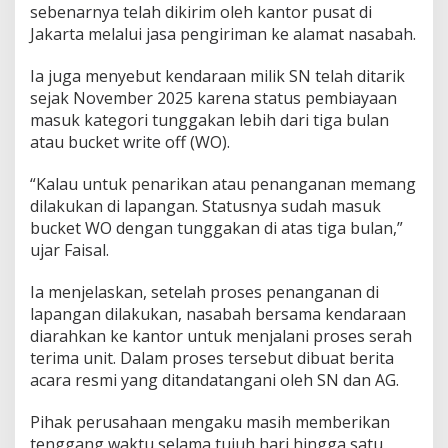
sebenarnya telah dikirim oleh kantor pusat di
r
Jakarta melalui jasa pengiriman ke alamat nasabah.
a
n
N
Ia juga menyebut kendaraan milik SN telah ditarik
a
sejak November 2025 karena status pembiayaan
s
masuk kategori tunggakan lebih dari tiga bulan
a
atau bucket write off (WO).
b
a
h
“Kalau untuk penarikan atau penanganan memang
B
dilakukan di lapangan. Statusnya sudah masuk
e
bucket WO dengan tunggakan di atas tiga bulan,”
r
ujar Faisal.
d
a
m
Ia menjelaskan, setelah proses penanganan di
p
lapangan dilakukan, nasabah bersama kendaraan
a
diarahkan ke kantor untuk menjalani proses serah
k
terima unit. Dalam proses tersebut dibuat berita
M
o
acara resmi yang ditandatangani oleh SN dan AG.
t
o
Pihak perusahaan mengaku masih memberikan
r
tenggang waktu selama tujuh hari hingga satu