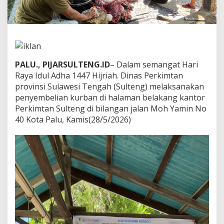
j
r
i
a
h
D
i
PALU., PIJARSULTENG.ID
– Dalam semangat Hari
n
Raya Idul Adha 1447 Hijriah. Dinas Perkimtan
a
provinsi Sulawesi Tengah (Sulteng) melaksanakan
s
P
penyembelian kurban di halaman belakang kantor
e
Perkimtan Sulteng di bilangan jalan Moh Yamin No
r
40 Kota Palu, Kamis(28/5/2026)
k
i
m
t
a
n
P
r
o
v
i
n