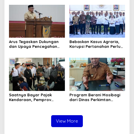
Donggala Sebagai
Tombak di Masyarakat
Tersangka Dugaan Korupsi
Pemungutan Pajak
Pertambangan
Arus Tegaskan Dukungan
Bebaskan Kasus Agraria,
dan Upaya Pencegahan
Korupsi Pertanahan Perlu
dan Pemberantasan
Dicegah. Pemprov Sulteng
Korupsi
Gandeng KPK-ATR/BPN
Saatnya Bayar Pajak
Program Berani Mosibagi
Kendaraan, Pemprov
dari Dinas Perkimtan
Sulteng Berikan Bebas
Sulteng. Warga Terbantu
Denda dan Diskon 50
untuk Saling Berbagi
Persen
View More