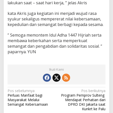
lakukan saat – saat hari kerja, ” jelas Akris
kata Akris juga kegiatan ini menjadi wujud rasa
syukur sekaligus mempererat nilai kebersamaan,
kepedulian dan semangat berbagi kepada sesama.
” Semoga memontem Idul Adha 1447 Hijriah serta
membawa keberkahan serta memperkuat
semangat dan pengabdian dan solidaritas sosial. ”
paparnya. YUN
Ikuti Kami
N
Pos sebelumnya
Pos berikutnya
Perluas Manfaat bagi
Program Pemprov Sulteng
a
Masyarakat Melalui
Mendapat Perhatian dari
v
Semangat Kebersamaan
DPRD DKI Jakarta saat
Kunkrt ke Palu