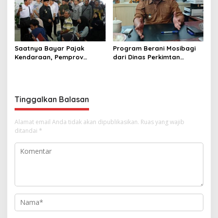
Saatnya Bayar Pajak
Program Berani Mosibagi
Kendaraan, Pemprov
dari Dinas Perkimtan
Sulteng Berikan Bebas
Sulteng. Warga Terbantu
Denda dan Diskon 50
untuk Saling Berbagi
Persen
Tinggalkan Balasan
Alamat email Anda tidak akan dipublikasikan.
Ruas yang wajib
ditandai
*