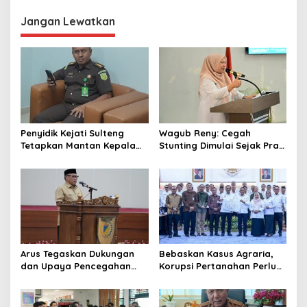
i
g
Jangan Lewatkan
a
s
i
p
o
s
Penyidik Kejati Sulteng
Wagub Reny: Cegah
Tetapkan Mantan Kepala
Stunting Dimulai Sejak Pra
Bapenda Kabupaten
Nikah, TP-PKK Jadi Ujung
Donggala Sebagai
Tombak di Masyarakat
Tersangka Dugaan Korupsi
Pemungutan Pajak
Pertambangan
Arus Tegaskan Dukungan
Bebaskan Kasus Agraria,
dan Upaya Pencegahan
Korupsi Pertanahan Perlu
dan Pemberantasan
Dicegah. Pemprov Sulteng
Korupsi
Gandeng KPK-ATR/BPN