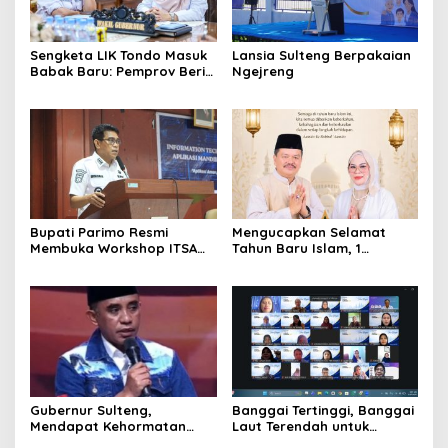
Sengketa LIK Tondo Masuk
Lansia Sulteng Berpakaian
Babak Baru: Pemprov Beri
Ngejreng
Pihak Perusahaan Waktu
Mediasi dengan Warga
Bupati Parimo Resmi
Mengucapkan Selamat
Membuka Workshop ITSA
Tahun Baru Islam, 1
bagi Aplikasi Mandiri
Muharram 1447 Hijriah
Pemda 2026
Gubernur Sulteng,
Banggai Tertinggi, Banggai
Mendapat Kehormatan
Laut Terendah untuk
dalam FGD – DPD RI
Capaian Ayah Teladan