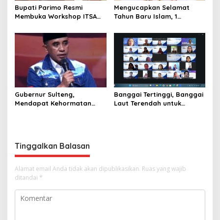
Bupati Parimo Resmi
Mengucapkan Selamat
Membuka Workshop ITSA
Tahun Baru Islam, 1
bagi Aplikasi Mandiri
Muharram 1447 Hijriah
Pemda 2026
Gubernur Sulteng,
Banggai Tertinggi, Banggai
Mendapat Kehormatan
Laut Terendah untuk
dalam FGD – DPD RI
Capaian Ayah Teladan
sebagai Salah Gubernur
Menjadi Narasumber
Tinggalkan Balasan
Alamat email Anda tidak akan dipublikasikan.
Ruas yang wajib
ditandai
*