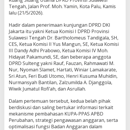
Ruang Sidang Utama DPRD Provinsi Sulawesi
a
Tengah, Jalan Prof. Moh. Yamin, Kota Palu, Kamis
l
lalu (21/5/2026).
u
Hadir dalam penerimaan kunjungan DPRD DKI
Jakarta itu yakni Ketua Komisi I DPRD Provinsi
Sulawesi Tengah Dr. Bartholomeus Tandigala, SH,
CES, Ketua Komisi II Yus Mangun, SE, Ketua Komisi
III Dandy Adhi Prabowo, Ketua Komisi IV Moh.
Hidayat Pakamundi, SE, dan beberapa anggota
DPRD Sulteng yakni Rauf, Fauzan, Rahmawati M.
Nur, Nyoman Slamet, Hartati, Winiar Lamakarate,
Sri Atun, Feri Budi Utomo, Henri Kusuma Muhidin,
Nurmansyah Bantilan, Zalzumilda A. Djanggola,
Wiwik Jumatul Rofi’ah, dan Asrullah.
Dalam pertemuan tersebut, kedua belah pihak
berdiskusi dan saling bertukar informasi terkait
mekanisme pembahasan KUPA-PPAS APBD
Perubahan, strategi pengawasan anggaran, serta
optimalisasi fungsi Badan Anggaran dalam