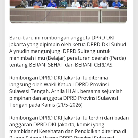
R
D
D
K
I
J
Baru-baru ini rombongan anggota DPRD DKI
a
k
Jakarta yang dipimpin oleh ketua DPRD DKI Suhud
a
Alynudin mengunjungi DPRD Sulteng untuk
r
menimbah ilmu (Belajar) peraturan daerah (Perda)
t
tentang BERANI SEHAT dan BERANI CERDAS.
a
s
a
Rombongan DPRD DKI Jakarta itu diterima
a
langsung oleh Wakil Ketua I DPRD Provinsi
t
Sulawesi Tengah, Arnila Hi Ali, bersama sejumlah
K
pimpinan dan anggota DPRD Provinsi Sulawesi
u
Tengah pada Kamis (21/5-2026).
n
k
r
Rombongan DPRD DKI Jakarta itu terdiri dari badan
t
anggaran DPRD DKI Jakarta, komisi yang
k
membidangi Kesehatan dan Pendidikan diterima di
e
P