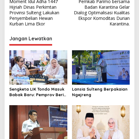
Moment Idul Adha 1447
Pemkab Parimo bersama
a
Hijriah Dinas Perkimtan
Badan Karantina Gelar
v
Provinsi Sulteng Lakukan
Dialog Optimalisasi Kualitas
Penyembelian Hewan
Ekspor Komoditas Durian
i
Kurban Lima Ekor
Karantina.
g
Jangan Lewatkan
a
s
i
p
o
s
Sengketa LIK Tondo Masuk
Lansia Sulteng Berpakaian
Babak Baru: Pemprov Beri
Ngejreng
Pihak Perusahaan Waktu
Mediasi dengan Warga