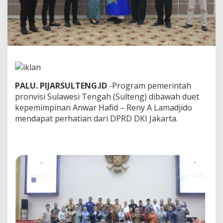
g
M
e
n
d
a
p
a
PALU. PIJARSULTENG.ID
-Program pemerintah
t
P
pronvisi Sulawesi Tengah (Sulteng) dibawah duet
e
kepemimpinan Anwar Hafid – Reny A Lamadjido
r
mendapat perhatian dari DPRD DKI Jakarta.
h
a
t
i
a
n
d
a
r
i
D
P