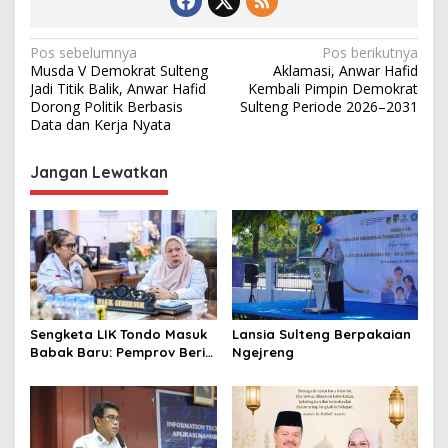
N
Pos sebelumnya
Pos berikutnya
Musda V Demokrat Sulteng
Aklamasi, Anwar Hafid
a
Jadi Titik Balik, Anwar Hafid
Kembali Pimpin Demokrat
v
Dorong Politik Berbasis
Sulteng Periode 2026–2031
Data dan Kerja Nyata
i
g
Jangan Lewatkan
a
s
i
p
o
s
Sengketa LIK Tondo Masuk
Lansia Sulteng Berpakaian
Babak Baru: Pemprov Beri
Ngejreng
Pihak Perusahaan Waktu
Mediasi dengan Warga