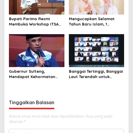
Bupati Parimo Resmi
Mengucapkan Selamat
Membuka Workshop ITSA
Tahun Baru Islam, 1
bagi Aplikasi Mandiri
Muharram 1447 Hijriah
Pemda 2026
Gubernur Sulteng,
Banggai Tertinggi, Banggai
Mendapat Kehormatan
Laut Terendah untuk
dalam FGD – DPD RI
Capaian Ayah Teladan
sebagai Salah Gubernur
Menjadi Narasumber
Tinggalkan Balasan
Alamat email Anda tidak akan dipublikasikan.
Ruas yang wajib
ditandai
*