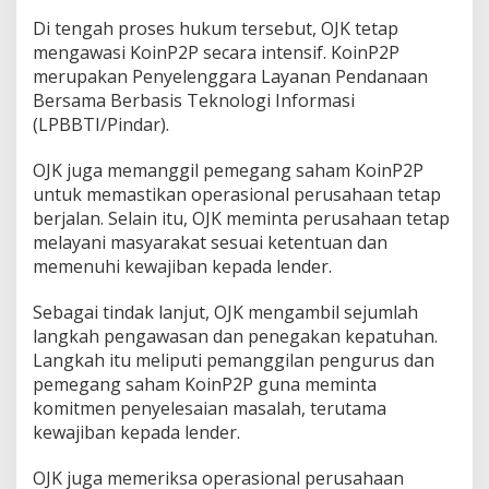
r
Di tengah proses hukum tersebut, OJK tetap
i
mengawasi KoinP2P secara intensif. KoinP2P
P
merupakan Penyelenggara Layanan Pendanaan
i
n
Bersama Berbasis Teknologi Informasi
d
(LPBBTI/Pindar).
a
r
OJK juga memanggil pemegang saham KoinP2P
untuk memastikan operasional perusahaan tetap
berjalan. Selain itu, OJK meminta perusahaan tetap
melayani masyarakat sesuai ketentuan dan
memenuhi kewajiban kepada lender.
Sebagai tindak lanjut, OJK mengambil sejumlah
langkah pengawasan dan penegakan kepatuhan.
Langkah itu meliputi pemanggilan pengurus dan
pemegang saham KoinP2P guna meminta
komitmen penyelesaian masalah, terutama
kewajiban kepada lender.
OJK juga memeriksa operasional perusahaan