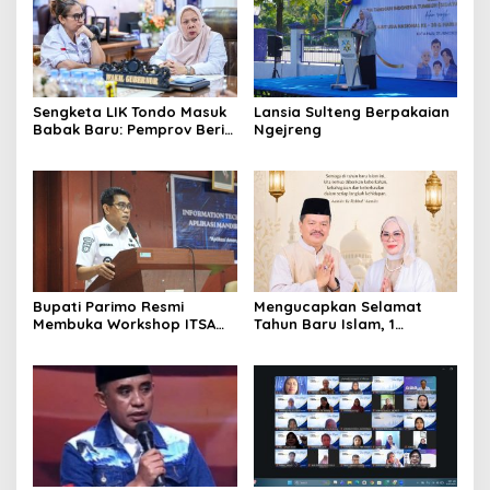
Sengketa LIK Tondo Masuk
Lansia Sulteng Berpakaian
Babak Baru: Pemprov Beri
Ngejreng
Pihak Perusahaan Waktu
Mediasi dengan Warga
Bupati Parimo Resmi
Mengucapkan Selamat
Membuka Workshop ITSA
Tahun Baru Islam, 1
bagi Aplikasi Mandiri
Muharram 1447 Hijriah
Pemda 2026