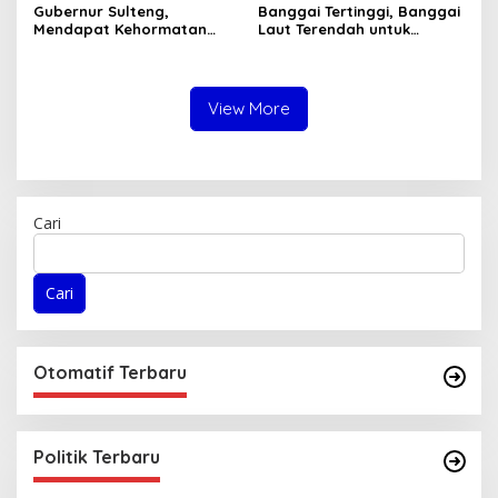
Gubernur Sulteng,
Banggai Tertinggi, Banggai
Mendapat Kehormatan
Laut Terendah untuk
dalam FGD – DPD RI
Capaian Ayah Teladan
sebagai Salah Gubernur
Menjadi Narasumber
View More
Cari
Cari
Otomatif Terbaru
Politik Terbaru