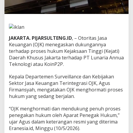
a
s
b
a
g
i
P
JAKARTA. PIJARSULTENG.ID
, – Otoritas Jasa
e
Keuangan (OJK) menegaskan dukungannya
l
terhadap proses hukum Kejaksaan Tinggi (Kejati)
a
Daerah Khusus Jakarta terhadap PT Lunaria Annua
n
g
Teknologi atau KoinP2P.
g
a
Kepala Departemen Surveillance dan Kebijakan
r
Sektor Jasa Keuangan Terintegrasi OJK, Agus
a
Firmansyah, mengatakan OJK menghormati proses
n
d
hukum yang sedang berjalan.
i
I
“OJK menghormati dan mendukung penuh proses
n
penegakan hukum oleh Aparat Penegak Hukum,”
d
ujar Agus dalam keterangan resmi yang diterima
u
s
Eranesia.id, Minggu (10/5/2026).
t