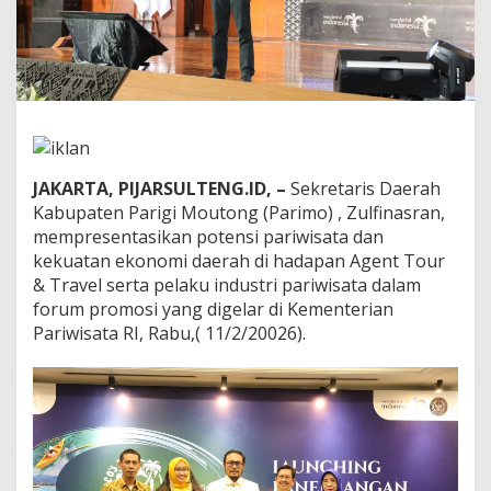
n
s
i
W
i
s
a
t
a
JAKARTA, PIJARSULTENG.ID, –
Sekretaris Daerah
d
a
Kabupaten Parigi Moutong (Parimo) , Zulfinasran,
n
mempresentasikan potensi pariwisata dan
D
kekuatan ekonomi daerah di hadapan Agent Tour
u
& Travel serta pelaku industri pariwisata dalam
r
forum promosi yang digelar di Kementerian
i
a
Pariwisata RI, Rabu,( 11/2/20026).
n
U
n
g
g
u
l
a