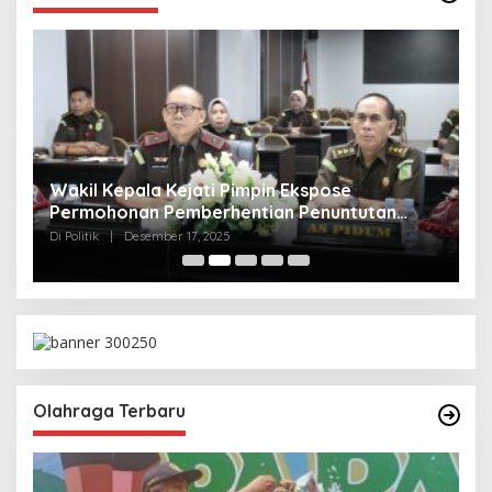
Wakil Kepala Kejati Pimpin Ekspose
K
ir
Permohonan Pemberhentian Penuntutan
R
Berdasarkan Keadilan Restoratif
Di Politik
|
Desember 17, 2025
Di 
Olahraga Terbaru