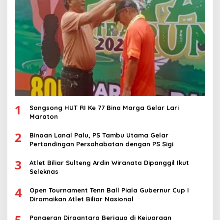
1
Songsong HUT RI Ke 77 Bina Marga Gelar Lari
Maraton
2
Binaan Lanal Palu, PS Tambu Utama Gelar
Pertandingan Persahabatan dengan PS Sigi
3
Atlet Biliar Sulteng Ardin Wiranata Dipanggil Ikut
Seleknas
4
Open Tournament Tenn Ball Piala Gubernur Cup I
Diramaikan Atlet Biliar Nasional
5
Pangeran Dirgantara Berjaya di Kejuaraan