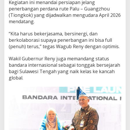
T
Kegiatan ini menandai persiapan jelang
i
penerbangan perdana rute Palu – Guangzhou
o
(Tiongkok) yang dijadwalkan mengudara April 2026
n
g
mendatang.
k
o
“Kita harus bekerjasama, bersinergi, dan
k
berkolaborasi supaya penerbangan ini bisa full
)
(penuh) terus,” tegas Wagub Reny dengan optimis.
A
p
r
Wakil Gubernur Reny juga memandang status
i
bandara internasional sebagai tonggak bersejarah
l
bagi Sulawesi Tengah yang naik kelas ke kancah
global.
2
0
2
6
M
e
n
d
a
t