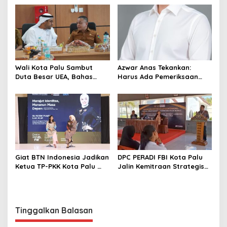
Sektor Jadi Prioritas
Wali Kota Palu Sambut
Azwar Anas Tekankan:
Duta Besar UEA, Bahas
Harus Ada Pemeriksaan
Peluang Investasi di KEK
Mendetail Terkait Dugaan
Palu
Pelanggaran AMDAL di
Lokasi CPM
Giat BTN Indonesia Jadikan
DPC PERADI FBI Kota Palu
Ketua TP-PKK Kota Palu
Jalin Kemitraan Strategis
sebagai Narasumber
dengan Lapas Perempuan
Fashion Week 2026
Kelas IIIA Palu
Tinggalkan Balasan