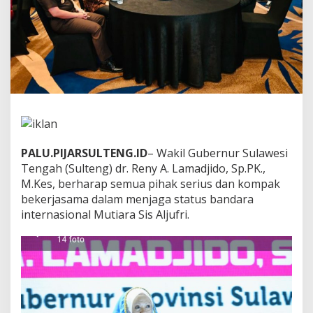
G
D
P
r
e
L
a
u
n
c
h
i
PALU.PIJARSULTENG.ID
– Wakil Gubernur Sulawesi
n
Tengah (Sulteng) dr. Reny A. Lamadjido, Sp.PK.,
g
M.Kes, berharap semua pihak serius dan kompak
B
a
bekerjasama dalam menjaga status bandara
n
internasional Mutiara Sis Aljufri.
d
a
r
a
M
e
n
u