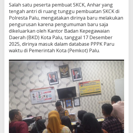
Salah satu peserta pembuat SKCK, Anhar yang
s
a
tengah antri di ruang tunggu pembuatan SKCK di
n
Polresta Palu, mengatakan dirinya baru melakukan
S
pengurusan karena pengumuman baru saja
K
dikeluarkan oleh Kantor Badan Kepegawaian
C
K
Daerah (BKD) Kota Palu, tanggal 17 Desember
M
2025, dirinya masuk dalam database PPPK Paru
e
waktu di Pemerintah Kota (Pemkot) Palu.
n
i
n
g
k
a
t