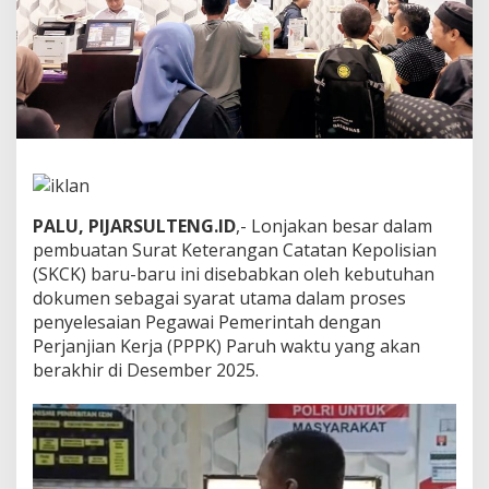
l
r
e
s
t
a
P
a
l
u
T
PALU, PIJARSULTENG.ID
,- Lonjakan besar dalam
i
pembuatan Surat Keterangan Catatan Kepolisian
n
g
(SKCK) baru-baru ini disebabkan oleh kebutuhan
k
dokumen sebagai syarat utama dalam proses
a
penyelesaian Pegawai Pemerintah dengan
t
Perjanjian Kerja (PPPK) Paruh waktu yang akan
k
a
berakhir di Desember 2025.
n
P
e
l
a
y