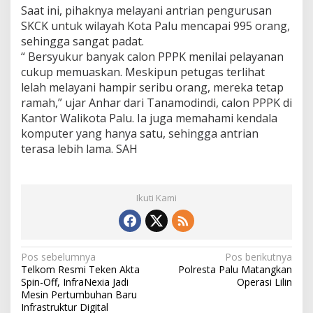
Saat ini, pihaknya melayani antrian pengurusan
SKCK untuk wilayah Kota Palu mencapai 995 orang,
sehingga sangat padat.
“ Bersyukur banyak calon PPPK menilai pelayanan
cukup memuaskan. Meskipun petugas terlihat
lelah melayani hampir seribu orang, mereka tetap
ramah,” ujar Anhar dari Tanamodindi, calon PPPK di
Kantor Walikota Palu. Ia juga memahami kendala
komputer yang hanya satu, sehingga antrian
terasa lebih lama. SAH
Ikuti Kami
N
Pos sebelumnya
Pos berikutnya
Telkom Resmi Teken Akta
Polresta Palu Matangkan
a
Spin-Off, InfraNexia Jadi
Operasi Lilin
v
Mesin Pertumbuhan Baru
Infrastruktur Digital