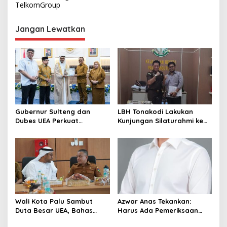
i
TelkomGroup
g
Jangan Lewatkan
a
s
i
p
o
s
Gubernur Sulteng dan
LBH Tonakodi Lakukan
Dubes UEA Perkuat
Kunjungan Silaturahmi ke
Komitmen Investasi, Empat
Kantor Kejari Parimo
Sektor Jadi Prioritas
Wali Kota Palu Sambut
Azwar Anas Tekankan:
Duta Besar UEA, Bahas
Harus Ada Pemeriksaan
Peluang Investasi di KEK
Mendetail Terkait Dugaan