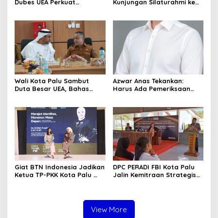
Dubes UEA Perkuat
Kunjungan Silaturahmi ke
Komitmen Investasi, Empat
Kantor Kejari Parimo
Sektor Jadi Prioritas
Wali Kota Palu Sambut
Azwar Anas Tekankan:
Duta Besar UEA, Bahas
Harus Ada Pemeriksaan
Peluang Investasi di KEK
Mendetail Terkait Dugaan
Palu
Pelanggaran AMDAL di
Lokasi CPM
Giat BTN Indonesia Jadikan
DPC PERADI FBI Kota Palu
Ketua TP-PKK Kota Palu
Jalin Kemitraan Strategis
sebagai Narasumber
dengan Lapas Perempuan
Fashion Week 2026
Kelas IIIA Palu
View More