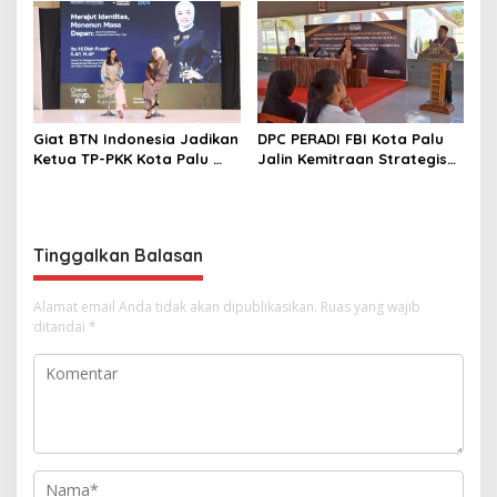
Palu
Pelanggaran AMDAL di
Lokasi CPM
Giat BTN Indonesia Jadikan
DPC PERADI FBI Kota Palu
Ketua TP-PKK Kota Palu
Jalin Kemitraan Strategis
sebagai Narasumber
dengan Lapas Perempuan
Fashion Week 2026
Kelas IIIA Palu
Tinggalkan Balasan
Alamat email Anda tidak akan dipublikasikan.
Ruas yang wajib
ditandai
*