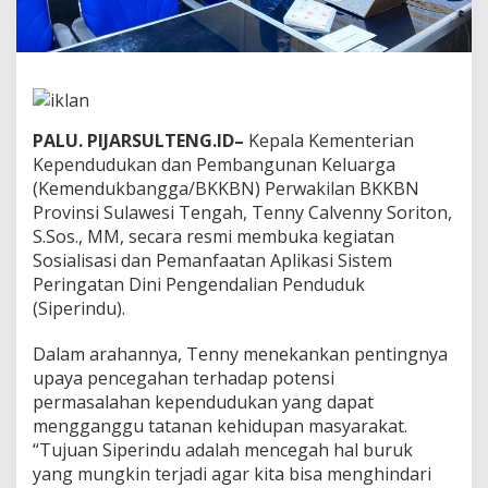
h
W
a
s
p
a
d
PALU. PIJARSULTENG.ID–
Kepala Kementerian
a
Kependudukan dan Pembangunan Keluarga
d
(Kemendukbangga/BKKBN) Perwakilan BKKBN
a
n
Provinsi Sulawesi Tengah, Tenny Calvenny Soriton,
T
S.Sos., MM, secara resmi membuka kegiatan
a
Sosialisasi dan Pemanfaatan Aplikasi Sistem
n
Peringatan Dini Pengendalian Penduduk
g
(Siperindu).
g
a
p
Dalam arahannya, Tenny menekankan pentingnya
I
upaya pencegahan terhadap potensi
s
permasalahan kependudukan yang dapat
u
mengganggu tatanan kehidupan masyarakat.
K
e
“Tujuan Siperindu adalah mencegah hal buruk
p
yang mungkin terjadi agar kita bisa menghindari
e