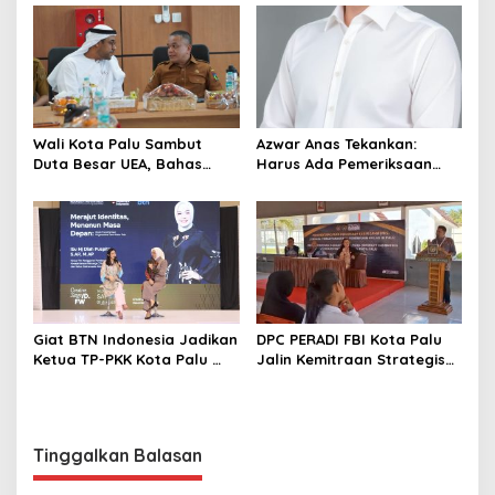
Sektor Jadi Prioritas
Wali Kota Palu Sambut
Azwar Anas Tekankan:
Duta Besar UEA, Bahas
Harus Ada Pemeriksaan
Peluang Investasi di KEK
Mendetail Terkait Dugaan
Palu
Pelanggaran AMDAL di
Lokasi CPM
Giat BTN Indonesia Jadikan
DPC PERADI FBI Kota Palu
Ketua TP-PKK Kota Palu
Jalin Kemitraan Strategis
sebagai Narasumber
dengan Lapas Perempuan
Fashion Week 2026
Kelas IIIA Palu
Tinggalkan Balasan