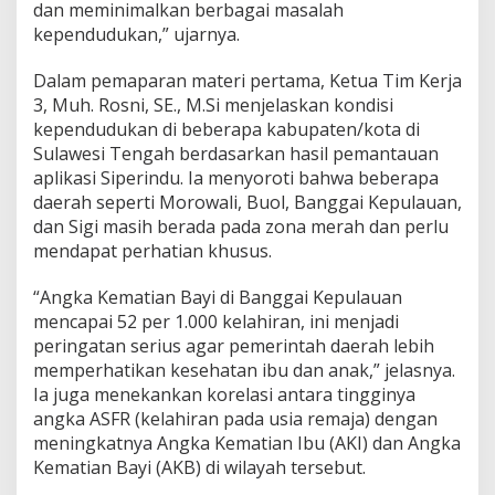
dan meminimalkan berbagai masalah
n
kependudukan,” ujarnya.
d
u
d
Dalam pemaparan materi pertama, Ketua Tim Kerja
u
3, Muh. Rosni, SE., M.Si menjelaskan kondisi
k
kependudukan di beberapa kabupaten/kota di
a
Sulawesi Tengah berdasarkan hasil pemantauan
n
d
aplikasi Siperindu. Ia menyoroti bahwa beberapa
i
daerah seperti Morowali, Buol, Banggai Kepulauan,
S
dan Sigi masih berada pada zona merah dan perlu
u
mendapat perhatian khusus.
l
t
e
“Angka Kematian Bayi di Banggai Kepulauan
n
mencapai 52 per 1.000 kelahiran, ini menjadi
g
peringatan serius agar pemerintah daerah lebih
memperhatikan kesehatan ibu dan anak,” jelasnya.
Ia juga menekankan korelasi antara tingginya
angka ASFR (kelahiran pada usia remaja) dengan
meningkatnya Angka Kematian Ibu (AKI) dan Angka
Kematian Bayi (AKB) di wilayah tersebut.