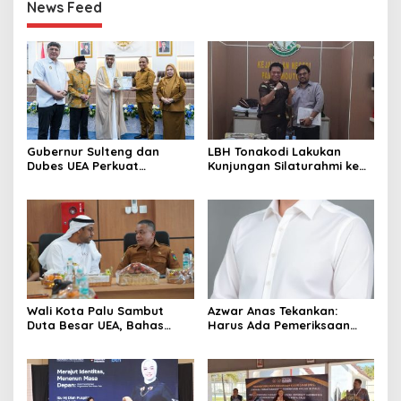
News Feed
Gubernur Sulteng dan
LBH Tonakodi Lakukan
Dubes UEA Perkuat
Kunjungan Silaturahmi ke
Komitmen Investasi, Empat
Kantor Kejari Parimo
Sektor Jadi Prioritas
Wali Kota Palu Sambut
Azwar Anas Tekankan:
Duta Besar UEA, Bahas
Harus Ada Pemeriksaan
Peluang Investasi di KEK
Mendetail Terkait Dugaan
Palu
Pelanggaran AMDAL di
Lokasi CPM