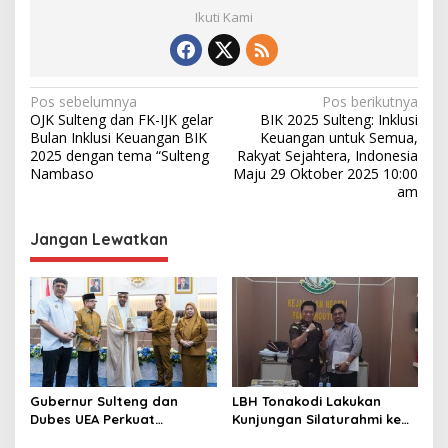
Ikuti Kami
N
Pos sebelumnya
Pos berikutnya
OJK Sulteng dan FK-IJK gelar
BIK 2025 Sulteng: Inklusi
a
Bulan Inklusi Keuangan BIK
Keuangan untuk Semua,
v
2025 dengan tema “Sulteng
Rakyat Sejahtera, Indonesia
Nambaso
Maju 29 Oktober 2025 10:00
i
am
g
Jangan Lewatkan
a
s
i
p
o
s
Gubernur Sulteng dan
LBH Tonakodi Lakukan
Dubes UEA Perkuat
Kunjungan Silaturahmi ke
Komitmen Investasi, Empat
Kantor Kejari Parimo