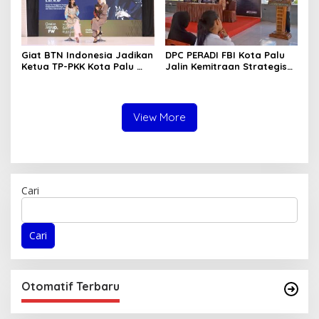
Giat BTN Indonesia Jadikan
DPC PERADI FBI Kota Palu
Ketua TP-PKK Kota Palu
Jalin Kemitraan Strategis
sebagai Narasumber
dengan Lapas Perempuan
Fashion Week 2026
Kelas IIIA Palu
View More
Cari
Cari
Otomatif Terbaru