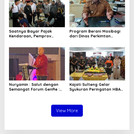
Saatnya Bayar Pajak
Program Berani Mosibagi
Kendaraan, Pemprov
dari Dinas Perkimtan
Sulteng Berikan Bebas
Sulteng. Warga Terbantu
Denda dan Diskon 50
untuk Saling Berbagi
Persen
Nuryamin : Salut dengan
Kajati Sulteng Gelar
Semangat Forum GenRe :
Syukuran Peringatan HBA
Gelar Adujak GenRe
ke – 66 Tahun 2026 Secara
Sulteng secara Mandiri dan
Virtual
Meriah
View More