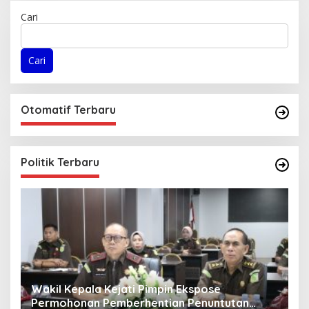
Cari
Cari
Otomatif Terbaru
Politik Terbaru
Wakil Kepala Kejati Pimpin Ekspose
K
ir
Permohonan Pemberhentian Penuntutan
R