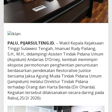
n
E
k
s
p
o
s
e
R
PALU, PIJARSULTENG.ID
, – Wakil Kepala Kejaksaan
e
s
Tinggi Sulawesi Tengah, Imanuel Rudy Pailang,
t
S.H., M.H., didampingi Asisten Tindak Pidana Umum
o
(Aspidum) Andarias D’Orney, kembali memimpin
r
ekspose permohonan penghentian penuntutan
a
berdasarkan pendekatan Restorative Justice
t
i
bersama Jaksa Agung Muda Tindak Pidana Umum
v
(Jampidum) melalui Direktur Tindak Pidana
e
terhadap Orang dan Harta Benda (Dir Oharda).
J
Kegiatan tersebut dilaksanakan secara daring pada
u
s
Rabu(,25/2/ 2026).
t
i
c