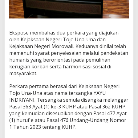
n
t
i
k
a
Ekspose membahas dua perkara yang diajukan
n
P
oleh Kejaksaan Negeri Tojo Una-Una dan
e
Kejaksaan Negeri Morowali. Keduanya dinilai telah
n
memenuhi syarat penyelesaian melalui pendekatan
u
humanis yang berorientasi pada pemulihan
n
kerugian korban serta harmonisasi sosial di
t
u
masyarakat.
t
a
Perkara pertama berasal dari Kejaksaan Negeri
n
Tojo Una-Una atas nama tersangka YAYU
n
INDRIYANI. Tersangka semula disangka melanggar
y
a
Pasal 363 Ayat (1) ke-3 KUHP atau Pasal 362 KUHP,
yang kemudian disesuaikan dengan Pasal 477 Ayat
(1) huruf e atau Pasal 476 Undang-Undang Nomor
1 Tahun 2023 tentang KUHP.