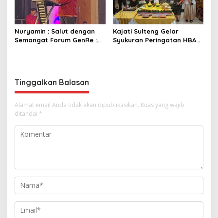
Nuryamin : Salut dengan
Kajati Sulteng Gelar
Semangat Forum GenRe :
Syukuran Peringatan HBA
Gelar Adujak GenRe
ke – 66 Tahun 2026 Secara
Sulteng secara Mandiri dan
Virtual
Meriah
Tinggalkan Balasan
Alamat email Anda tidak akan dipublikasikan.
Ruas yang wajib
ditandai
*