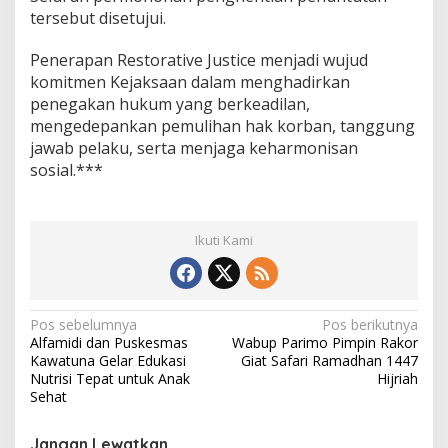
tersebut disetujui.
Penerapan Restorative Justice menjadi wujud
komitmen Kejaksaan dalam menghadirkan
penegakan hukum yang berkeadilan,
mengedepankan pemulihan hak korban, tanggung
jawab pelaku, serta menjaga keharmonisan
sosial.***
Ikuti Kami
N
Pos sebelumnya
Pos berikutnya
Alfamidi dan Puskesmas
Wabup Parimo Pimpin Rakor
a
Kawatuna Gelar Edukasi
Giat Safari Ramadhan 1447
v
Nutrisi Tepat untuk Anak
Hijriah
Sehat
i
g
Jangan Lewatkan