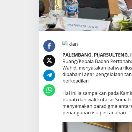
g
i
s
d
a
n
B
e
r
k
PALEMBANG. PIJARSULTENG. I
e
Ruang/Kepala Badan Pertanah
a
Wahid, menyatakan bahwa filos
d
i
dipahami agar pengelolaan tana
l
berkeadilan.
a
n
Hal ini ia sampaikan pada Kami
,
bupati dan wali kota se-Sumatr
M
e
menyamakan paradigma antara
n
penanganan isu pertanahan.
t
e
r
i