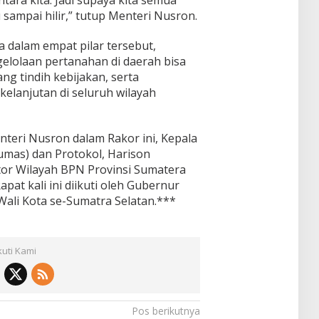
ntara kita. Jadi supaya kita semua
 sampai hilir,” tutup Menteri Nusron.
alam empat pilar tersebut,
elolaan pertanahan di daerah bisa
g tindih kebijakan, serta
anjutan di seluruh wilayah
eri Nusron dalam Rakor ini, Kepala
mas) dan Protokol, Harison
tor Wilayah BPN Provinsi Sumatera
apat kali ini diikuti oleh Gubernur
Wali Kota se-Sumatra Selatan.***
kuti Kami
Pos berikutnya