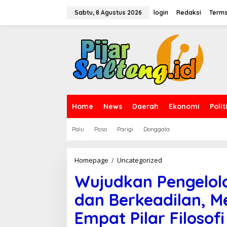
L
e
Sabtu, 8 Agustus 2026
login
Redaksi
Terms
w
a
t
i
k
e
k
o
n
t
Home
News
Daerah
Ekonomi
Polit
e
n
Palu
Poso
Parigi
Donggala
Homepage
/
Uncategorized
W
u
Wujudkan Pengelol
j
u
dan Berkeadilan, M
d
k
Empat Pilar Filosof
a
n