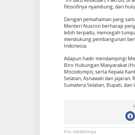
“Ini satu kesatuan, Pak/Bu, di a
filosofinya nyambung, dari hulu
Dengan pemahaman yang sama d
Menteri Nusron berharap peng
lebih terpadu, mencegah tumpan
mendukung pembangunan berkel
Indonesia.
Adapun hadir mendampingi Ment
Biro Hubungan Masyarakat (Hu
Mocodompis; serta Kepala Kan
Selatan, Asnawati dan jajaran. R
Sumatera Selatan, Bupati, dan 
I
N
Pos sebelumnya