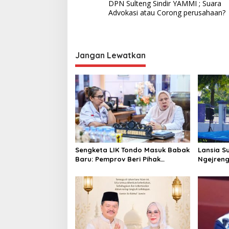
DPN Sulteng Sindir YAMMI ; Suara
a
Advokasi atau Corong perusahaan?
v
i
g
Jangan Lewatkan
a
s
i
p
o
s
Sengketa LIK Tondo Masuk Babak
Lansia S
Baru: Pemprov Beri Pihak
Ngejren
Perusahaan Waktu Mediasi
dengan Warga