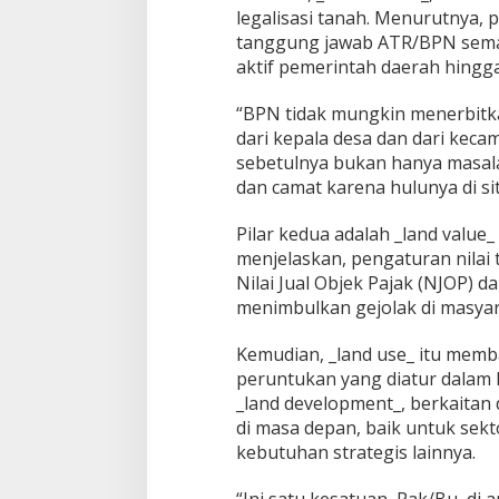
legalisasi tanah. Menurutnya, p
tanggung jawab ATR/BPN semat
aktif pemerintah daerah hingga
“BPN tidak mungkin menerbitka
dari kepala desa dan dari kecama
sebetulnya bukan hanya masalah
dan camat karena hulunya di si
Pilar kedua adalah _land value_
menjelaskan, pengaturan nilai
Nilai Jual Objek Pajak (NJOP) d
menimbulkan gejolak di masyar
Kemudian, _land use_ itu mem
peruntukan yang diatur dalam ke
_land development_, berkaita
di masa depan, baik untuk sekt
kebutuhan strategis lainnya.