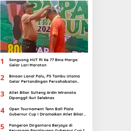
1
Songsong HUT RI Ke 77 Bina Marga
Gelar Lari Maraton
2
Binaan Lanal Palu, PS Tambu Utama
Gelar Pertandingan Persahabatan
dengan PS Sigi
3
Atlet Biliar Sulteng Ardin Wiranata
Dipanggil Ikut Seleknas
4
Open Tournament Tenn Ball Piala
Gubernur Cup I Diramaikan Atlet Biliar
Nasional
5
Pangeran Dirgantara Berjaya di
Kejuaraan Paralayang Gubernur Cup 1