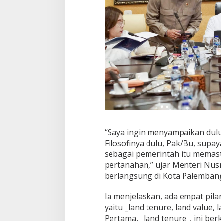
F
i
l
o
s
o
f
i
P
e
r
t
a
n
a
“Saya ingin menyampaikan dul
h
a
Filosofinya dulu, Pak/Bu, supay
n
sebagai pemerintah itu memasti
pertanahan,” ujar Menteri Nus
berlangsung di Kota Palembang
Ia menjelaskan, ada empat pila
yaitu _land tenure, land value,
Pertama, _land tenure_, ini be