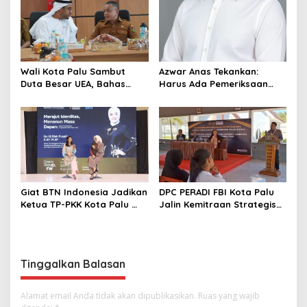
Wali Kota Palu Sambut
Azwar Anas Tekankan:
Duta Besar UEA, Bahas
Harus Ada Pemeriksaan
Peluang Investasi di KEK
Mendetail Terkait Dugaan
Palu
Pelanggaran AMDAL di
Lokasi CPM
Giat BTN Indonesia Jadikan
DPC PERADI FBI Kota Palu
Ketua TP-PKK Kota Palu
Jalin Kemitraan Strategis
sebagai Narasumber
dengan Lapas Perempuan
Fashion Week 2026
Kelas IIIA Palu
Tinggalkan Balasan
Alamat email Anda tidak akan dipublikasikan.
Ruas yang wajib