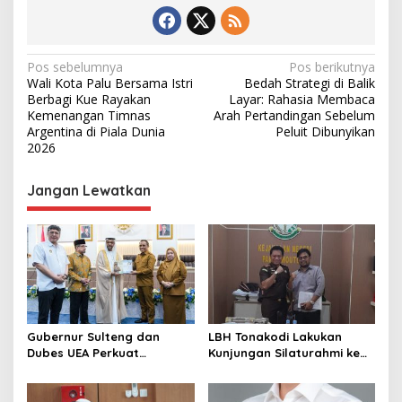
N
Pos sebelumnya
Pos berikutnya
Wali Kota Palu Bersama Istri
Bedah Strategi di Balik
a
Berbagi Kue Rayakan
Layar: Rahasia Membaca
v
Kemenangan Timnas
Arah Pertandingan Sebelum
Argentina di Piala Dunia
Peluit Dibunyikan
i
2026
g
Jangan Lewatkan
a
s
i
p
o
s
Gubernur Sulteng dan
LBH Tonakodi Lakukan
Dubes UEA Perkuat
Kunjungan Silaturahmi ke
Komitmen Investasi, Empat
Kantor Kejari Parimo
Sektor Jadi Prioritas