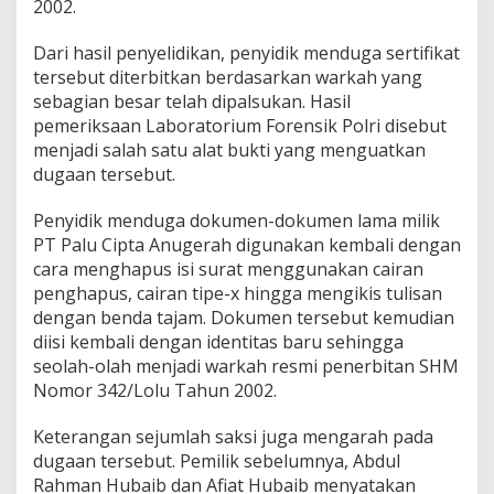
2002.
e
r
Dari hasil penyelidikan, penyidik menduga sertifikat
l
i
tersebut diterbitkan berdasarkan warkah yang
b
sebagian besar telah dipalsukan. Hasil
a
pemeriksaan Laboratorium Forensik Polri disebut
t
menjadi salah satu alat bukti yang menguatkan
dugaan tersebut.
Penyidik menduga dokumen-dokumen lama milik
PT Palu Cipta Anugerah digunakan kembali dengan
cara menghapus isi surat menggunakan cairan
penghapus, cairan tipe-x hingga mengikis tulisan
dengan benda tajam. Dokumen tersebut kemudian
diisi kembali dengan identitas baru sehingga
seolah-olah menjadi warkah resmi penerbitan SHM
Nomor 342/Lolu Tahun 2002.
Keterangan sejumlah saksi juga mengarah pada
dugaan tersebut. Pemilik sebelumnya, Abdul
Rahman Hubaib dan Afiat Hubaib menyatakan