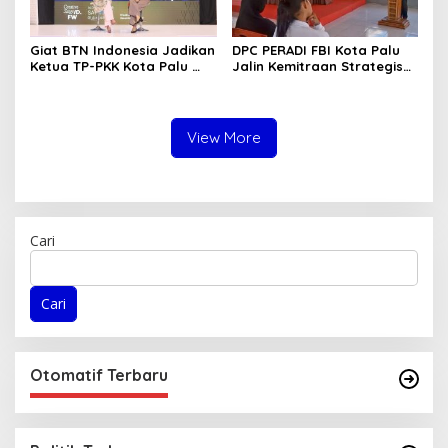
Giat BTN Indonesia Jadikan
DPC PERADI FBI Kota Palu
Ketua TP-PKK Kota Palu
Jalin Kemitraan Strategis
sebagai Narasumber
dengan Lapas Perempuan
Fashion Week 2026
Kelas IIIA Palu
View More
Cari
Cari
Otomatif Terbaru