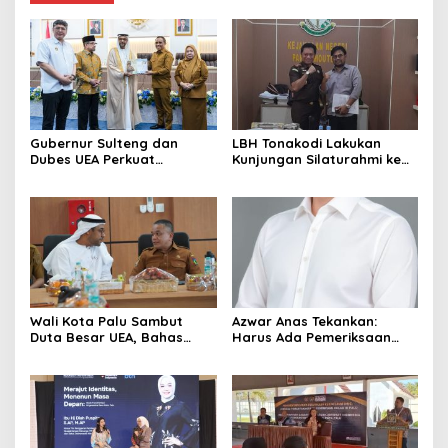
Gubernur Sulteng dan
LBH Tonakodi Lakukan
Dubes UEA Perkuat
Kunjungan Silaturahmi ke
Komitmen Investasi, Empat
Kantor Kejari Parimo
Sektor Jadi Prioritas
Wali Kota Palu Sambut
Azwar Anas Tekankan:
Duta Besar UEA, Bahas
Harus Ada Pemeriksaan
Peluang Investasi di KEK
Mendetail Terkait Dugaan
Palu
Pelanggaran AMDAL di
Lokasi CPM