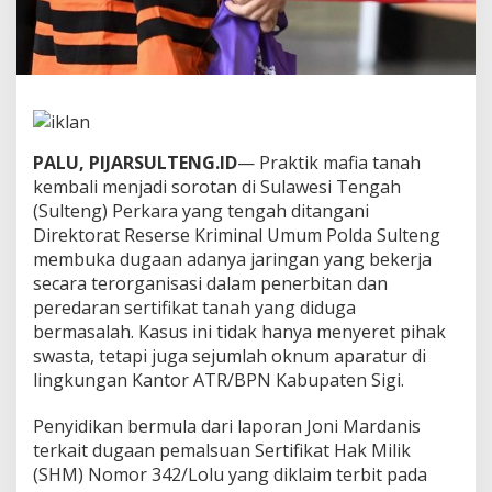
S
i
a
p
a
M
e
l
PALU, PIJARSULTENG.ID
— Praktik mafia tanah
i
kembali menjadi sorotan di Sulawesi Tengah
n
(Sulteng) Perkara yang tengah ditangani
d
u
Direktorat Reserse Kriminal Umum Polda Sulteng
n
membuka dugaan adanya jaringan yang bekerja
g
secara terorganisasi dalam penerbitan dan
i
peredaran sertifikat tanah yang diduga
n
y
bermasalah. Kasus ini tidak hanya menyeret pihak
a
swasta, tetapi juga sejumlah oknum aparatur di
?
lingkungan Kantor ATR/BPN Kabupaten Sigi.
S
i
Penyidikan bermula dari laporan Joni Mardanis
a
p
terkait dugaan pemalsuan Sertifikat Hak Milik
a
(SHM) Nomor 342/Lolu yang diklaim terbit pada
T