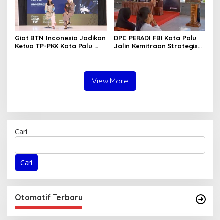
Giat BTN Indonesia Jadikan
DPC PERADI FBI Kota Palu
Ketua TP-PKK Kota Palu
Jalin Kemitraan Strategis
sebagai Narasumber
dengan Lapas Perempuan
Fashion Week 2026
Kelas IIIA Palu
View More
Cari
Cari
Otomatif Terbaru