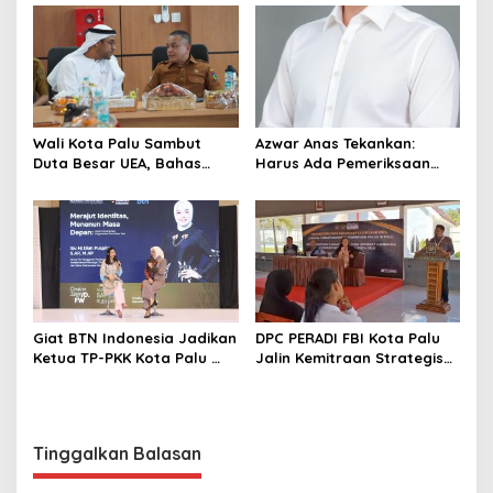
Sektor Jadi Prioritas
Wali Kota Palu Sambut
Azwar Anas Tekankan:
Duta Besar UEA, Bahas
Harus Ada Pemeriksaan
Peluang Investasi di KEK
Mendetail Terkait Dugaan
Palu
Pelanggaran AMDAL di
Lokasi CPM
Giat BTN Indonesia Jadikan
DPC PERADI FBI Kota Palu
Ketua TP-PKK Kota Palu
Jalin Kemitraan Strategis
sebagai Narasumber
dengan Lapas Perempuan
Fashion Week 2026
Kelas IIIA Palu
Tinggalkan Balasan