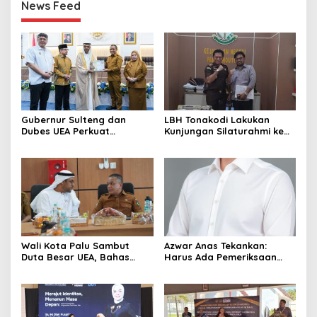
News Feed
Gubernur Sulteng dan
LBH Tonakodi Lakukan
Dubes UEA Perkuat
Kunjungan Silaturahmi ke
Komitmen Investasi, Empat
Kantor Kejari Parimo
Sektor Jadi Prioritas
Wali Kota Palu Sambut
Azwar Anas Tekankan:
Duta Besar UEA, Bahas
Harus Ada Pemeriksaan
Peluang Investasi di KEK
Mendetail Terkait Dugaan
Palu
Pelanggaran AMDAL di
Lokasi CPM