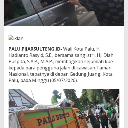
s
t
r
i
B
e
r
b
a
PALU.PIJARSULTENG.ID-
Wali Kota Palu, H.
g
Hadianto Rasyid, S.E., bersama sang istri, Hj. Diah
i
K
Puspita, S.A.P., M.A.P., membagikan sejumlah kue
u
kepada para pengguna jalan di kawasan Taman
e
Nasional, tepatnya di depan Gedung Juang, Kota
R
Palu, pada Minggu (05/07/2026).
a
y
a
k
a
n
K
e
m
e