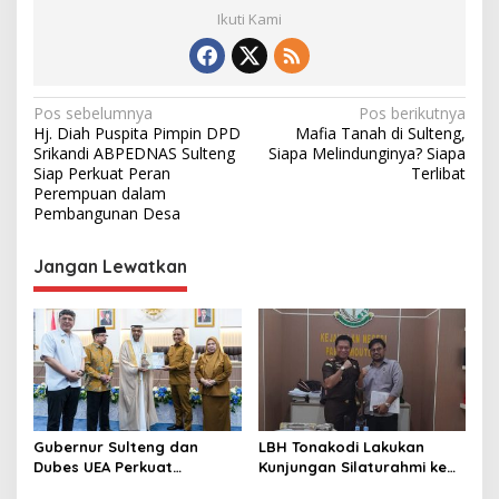
Ikuti Kami
N
Pos sebelumnya
Pos berikutnya
Hj. Diah Puspita Pimpin DPD
Mafia Tanah di Sulteng,
a
Srikandi ABPEDNAS Sulteng
Siapa Melindunginya? Siapa
v
Siap Perkuat Peran
Terlibat
Perempuan dalam
i
Pembangunan Desa
g
Jangan Lewatkan
a
s
i
p
o
s
Gubernur Sulteng dan
LBH Tonakodi Lakukan
Dubes UEA Perkuat
Kunjungan Silaturahmi ke
Komitmen Investasi, Empat
Kantor Kejari Parimo