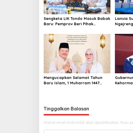
s
Sengketa LIK Tondo Masuk Babak
Lansia S
Baru: Pemprov Beri Pihak
Ngejren
Perusahaan Waktu Mediasi
dengan Warga
Mengucapkan Selamat Tahun
Gubernur
Baru Islam, 1 Muharram 1447
Kehormat
Hijriah
sebagai 
Narasum
Tinggalkan Balasan
Alamat email Anda tidak akan dipublikasikan.
Ruas ya