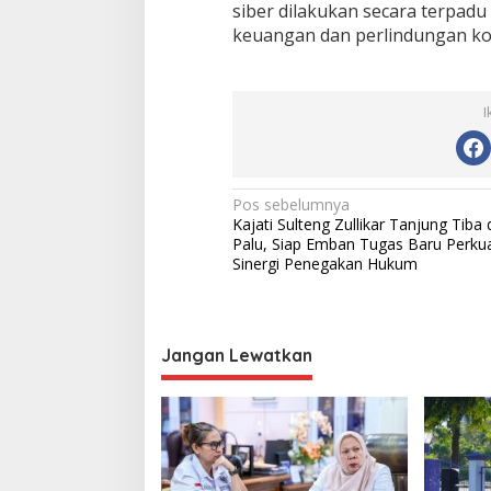
siber dilakukan secara terpadu
keuangan dan perlindungan k
I
N
Pos sebelumnya
Kajati Sulteng Zullikar Tanjung Tiba 
a
Palu, Siap Emban Tugas Baru Perku
v
Sinergi Penegakan Hukum
i
g
Jangan Lewatkan
a
s
i
p
o