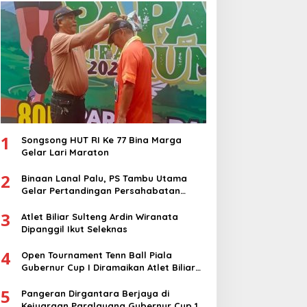
1
Songsong HUT RI Ke 77 Bina Marga
Gelar Lari Maraton
2
Binaan Lanal Palu, PS Tambu Utama
Gelar Pertandingan Persahabatan
dengan PS Sigi
3
Atlet Biliar Sulteng Ardin Wiranata
Dipanggil Ikut Seleknas
4
Open Tournament Tenn Ball Piala
Gubernur Cup I Diramaikan Atlet Biliar
Nasional
5
Pangeran Dirgantara Berjaya di
Kejuaraan Paralayang Gubernur Cup 1