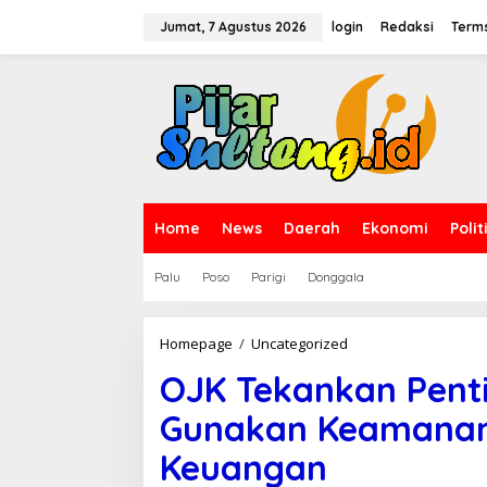
L
e
Jumat, 7 Agustus 2026
login
Redaksi
Terms
w
a
t
i
k
e
k
o
n
t
Home
News
Daerah
Ekonomi
Polit
e
n
Palu
Poso
Parigi
Donggala
Homepage
/
Uncategorized
O
J
OJK Tekankan Pen
K
T
Gunakan Keamanan S
e
k
Keuangan
a
n