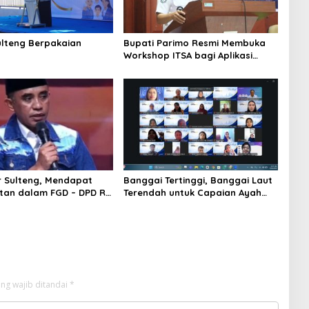
ulteng Berpakaian
Bupati Parimo Resmi Membuka
g
Workshop ITSA bagi Aplikasi
Mandiri Pemda 2026
 Sulteng, Mendapat
Banggai Tertinggi, Banggai Laut
an dalam FGD – DPD RI
Terendah untuk Capaian Ayah
Salah Gubernur Menjadi
Teladan
ber
ng wajib ditandai
*