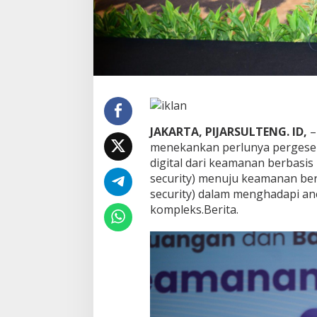
n
a
k
a
n
K
e
a
m
a
JAKARTA, PIJARSULTENG. ID,
–
n
menekankan perlunya pergeser
a
digital dari keamanan berbasi
n
S
security) menuju keamanan ber
i
security) dalam menghadapi a
b
kompleks.Berita.
e
r
d
i
I
n
d
u
s