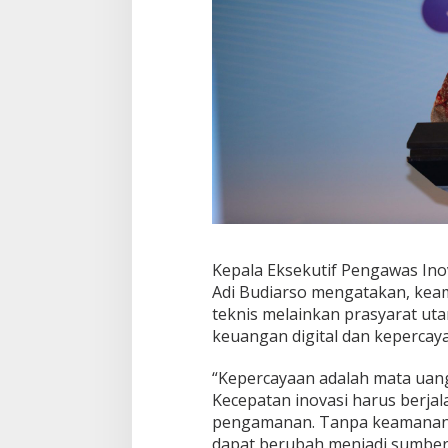
t
r
i
K
e
u
a
n
g
a
n
Kepala Eksekutif Pengawas Ino
Adi Budiarso mengatakan, keam
teknis melainkan prasyarat uta
keuangan digital dan kepercay
“Kepercayaan adalah mata uang
Kecepatan inovasi harus berja
pengamanan. Tanpa keamanan s
dapat berubah menjadi sumber